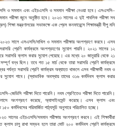
।
–
সসি
ও
সমমান
এবং
এইচএসসি
ও
সমমান
পরীক্ষা
নেওয়া
হবে
এসএসসি
।
মমান
পরীক্ষা
জুনে
অনুষ্ঠিত
হবে
২০২৩
সালের
এ
দুই
পাবলিক
পরীক্ষা
সব
)
রিল
শিক্ষা
মন্ত্রণালয়ের
সভাকক্ষে
এক
প্রেস
কনফারেন্সে
শিক্ষামন্ত্রী
দীপু
মনি
/
২০২৩
সালে
এসএসসি
দাখিল
ও
সমমান
পরীক্ষায়
অংশগ্রহণ
করবে।
এসব
সরাসরি
শ্রেণি
কার্যক্রমে
অংশগ্রহণের
সুযোগ
পায়নি।
২০২১
সালের
১২
রে
সরাসরি
ক্লাস
করার
সুযোগ
পেয়েছে।
এর
মধ্যে
২০
জানুয়ারি
থেকে
২১
সম্পূর্ণ
বন্ধ
ছিল।
তবে
গত
১৫
মার্চ
থেকে
তারা
সরাসরি
শ্রেণি
কার্যক্রমে
্বর
পর্যন্ত
সরাসরি
শ্রেণি
কার্যক্রম
অব্যাহত
থাকলে
এসব
পরীক্ষার্থী
নবম
ও
(
ের
সুযােগ
পাবে।
স্বাভাবিক
অবস্থায়
তাদের
৩১৬
কর্মদিবস
ক্লাস
করার
–
এসসি
জেডিসি
পরীক্ষা
দিতে
পারেনি।
নবম
শ্রেণিতেও
পরীক্ষা
দিতে
পারেনি।
,
্লাসে
অংশগ্রহণ
করেছে
অ্যাসাইনমেন্ট
করেছে।
এসব
ক্লাস
এবং
।
ত
১৫০
কর্মদিবসের
পরিমার্জিত
পাঠ্যসূচি
অনুসারে
পরিচালিত
হচ্ছে
/
০২৩
সালের
এইচএসসি
সমমান
পরীক্ষায়
অংশগ্রহণ
করবে।
এই
শিক্ষার্থীরা
্ত
ক্লাস
চালু
রাখা
সম্ভব
হলে
তারা
মোট
২০০
কর্মদিবস
শ্রেণি
কার্যক্রমে