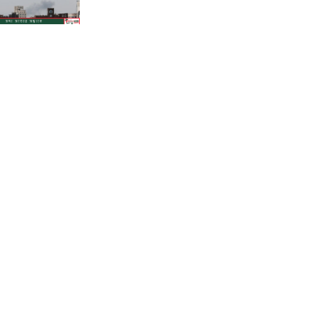
শাহজালালে পড়ে থাকা ১২টি
উড়োজাহাজ ভাঙারি হিসেবে নিলামের
উদ্যোগ বেবিচকের!
কোন উপায়ে মোবাইলের পর্নোগ্রাফি
বন্ধের কার্যকর উপায় হতে পারে?
ফেনীতে পুকুরের পানিতে ডুবে দেড়
বছরের শিশুর করুণ মৃত্যু!
গানার্সদের লোভনীয় প্রস্তাবের গুঞ্জনের
মধ্যেই সোমবার রিয়ালে যোগ দিচ্ছেন
ভিনিসিউস
পাকিস্তানের থানার সামনে আত্মঘাতী
বোমা হামলা, নিহত অন্তত ১৪