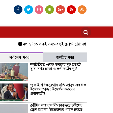
নলছিটিতে একই ভবনের দুই ফ্ল্যাটে চুরি: নগদ টাকা ও স্বর্ণালঙ্কার লুট
সর্বশেষ খবর
জনপ্রিয় খবর
নলছিটিতে একই ভবনের দুই ফ্ল্যাটে
চুরি: নগদ টাকা ও স্বর্ণালঙ্কার লুট
জুলাই গণঅভ্যুত্থান সৃতি জাদুঘরের শুভ
উদ্বোধন আজ : উদ্বোধন করবেন
প্রধানমন্ত্রী!
সৌদির নাজরান বিমানবন্দরে হুথিদের
ড্রোন হামলা, উত্তেজনার পারদ চরমে!