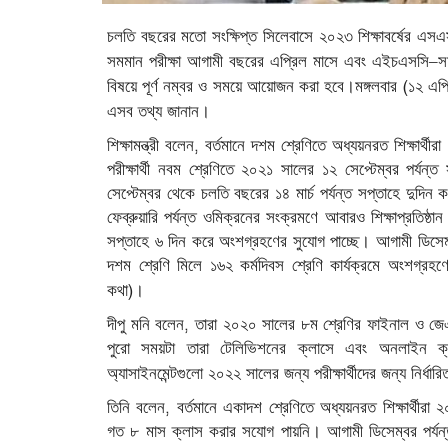
চলতি
বছরের
মতো
সংক্ষিপ্ত
সিলেবাসে
২০২৩
শিক্ষাবর্ষের
এসএ
–
সমমান
পরীক্ষা
আগামী
বছরের
এপ্রিল
মাসে
এবং
এইচএসসি
স
।
(
বিষয়ে
পূর্ণ
নম্বর
ও
সময়ে
আয়োজন
করা
হবে
মঙ্গলবার
১২
এপ্
।
এসব
তথ্য
জানান
,
শিক্ষামন্ত্রী
বলেন
বর্তমানে
দশম
শ্রেণিতে
অধ্যয়নরত
শিক্ষার্থীরা
পরীক্ষার্থী
নবম
শ্রেণিতে
২০২১
সালের
১২
সেপ্টেম্বর
পর্যন্ত
সেপ্টেম্বর
থেকে
চলতি
বছরের
১৪
মার্চ
পর্যন্ত
সপ্তাহে
দুদিন
ক
ফেব্রুয়ারি
পর্যন্ত
ওমিক্রনের
সংক্রমণে
আবারও
শিক্ষাপ্রতিষ্ঠান
সপ্তাহে
৬
দিন
করে
অংশগ্রহণের
সুযােগ
পাচ্ছে।
আগামী
ডিসেম
দশম
শ্রেণি
মিলে
১৬২
কর্মদিবস
শ্রেণি
কার্যক্রমে
অংশগ্রহণ
।
)
কথা
,
দীপু
মনি
বলেন
তারা
২০২০
সালের
৮ম
শ্রেণির
ফাইনাল
ও
জে
পুরো
সময়টা
তারা
টেলিভিশনের
ক্লাসে
এবং
অনলাইন
ক
অ্যাসাইনমেন্টগুলো
২০২২
সালের
জন্য
পরীক্ষার্থীদের
জন্য
নির্ধারি
,
তিনি
বলেন
বর্তমানে
একাদশ
শ্রেণিতে
অধ্যয়নরত
শিক্ষার্থীরা
২
গত
৮
মাস
ক্লাস
করার
সযোগ
পায়নি।
আগামী
ডিসেম্বর
পর্যন