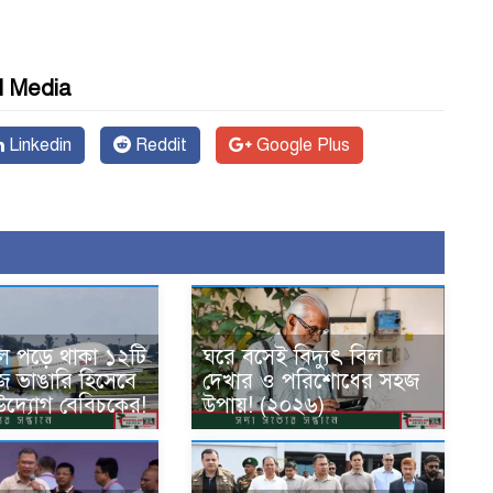
l Media
Linkedin
Reddit
Google Plus
ে পড়ে থাকা ১২টি
ঘরে বসেই বিদ্যুৎ বিল
জ ভাঙারি হিসেবে
দেখার ও পরিশোধের সহজ
উদ্যোগ বেবিচকের!
উপায়! (২০২৬)