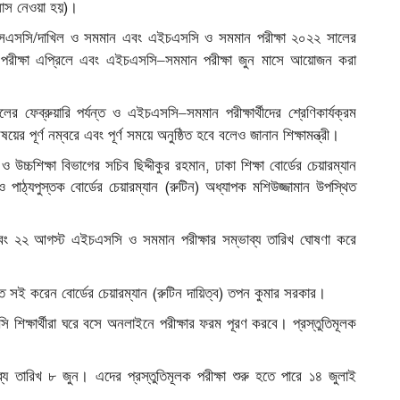
।
)
লাস
নেওয়া
হয়
/
সএসসি
দাখিল
ও
সমমান
এবং
এইচএসসি
ও
সমমান
পরীক্ষা
২০২২
সালের
–
পরীক্ষা
এপ্রিলে
এবং
এইচএসসি
সমমান
পরীক্ষা
জুন
মাসে
আয়োজন
করা
–
লের
ফেব্রুয়ারি
পর্যন্ত
ও
এইচএসসি
সমমান
পরীক্ষার্থীদের
শ্রেণিকার্যক্রম
।
িষয়ের
পূর্ণ
নম্বরে
এবং
পূর্ণ
সময়ে
অনুষ্ঠিত
হবে
বলেও
জানান
শিক্ষামন্ত্রী
,
ও
উচ্চশিক্ষা
বিভাগের
সচিব
ছিদ্দীকুর
রহমান
ঢাকা
শিক্ষা
বোর্ডের
চেয়ারম্যান
(
)
ও
পাঠ্যপুস্তক
বোর্ডের
চেয়ারম্যান
রুটিন
অধ্যাপক
মশিউজ্জামান
উপস্থিত
বং
২২
আগস্ট
এইচএসসি
ও
সমমান
পরীক্ষার
সম্ভাব্য
তারিখ
ঘোষণা
করে
।
(
)
ে
সই
করেন
বোর্ডের
চেয়ারম্যান
রুটিন
দায়িত্ব
তপন
কুমার
সরকার
সি
শিক্ষার্থীরা
ঘরে
বসে
অনলাইনে
পরীক্ষার
ফরম
পূরণ
করবে।
প্রস্তুতিমূলক
্য
তারিখ
৮
জুন।
এদের
প্রস্তুতিমূলক
পরীক্ষা
শুরু
হতে
পারে
১৪
জুলাই