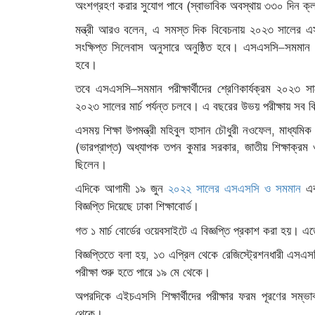
(
অংশগ্রহণ
করার
সুযোগ
পাবে
স্বাভাবিক
অবস্থায়
৩৩০
দিন
ক্
,
মন্ত্রী
আরও
বলেন
এ
সমস্ত
দিক
বিবেচনায়
২০২৩
সালের
এ
।
–
সংক্ষিপ্ত
সিলেবাস
অনুসারে
অনুষ্ঠিত
হবে
এসএসসি
সমমান
।
হবে
–
তবে
এসএসসি
সমমান
পরীক্ষার্থীদের
শ্রেণিকার্যক্রম
২০২৩
সা
২০২৩
সালের
মার্চ
পর্যন্ত
চলবে।
এ
বছরের
উভয়
পরীক্ষায়
সব
ব
,
এসময়
শিক্ষা
উপমন্ত্রী
মহিবুল
হাসান
চৌধুরী
নওফেল
মাধ্যমিক
(
)
,
ভারপ্রাপ্ত
অধ্যাপক
তপন
কুমার
সরকার
জাতীয়
শিক্ষাক্রম
।
ছিলেন
এদিকে
আগামী
১৯
জুন
২০২২
সালের
এসএসসি
ও
সমমান
এ
।
বিজ্ঞপ্তি
দিয়েছে
ঢাকা
শিক্ষাবোর্ড
গত
১
মার্চ
বোর্ডের
ওয়েবসাইটে
এ
বিজ্ঞপ্তি
প্রকাশ
করা
হয়।
এত
,
বিজ্ঞপ্তিতে
বলা
হয়
১৩
এপ্রিল
থেকে
রেজিস্ট্রেশনধারী
এসএস
।
পরীক্ষা
শুরু
হতে
পারে
১৯
মে
থেকে
অপরদিকে
এইচএসসি
শিক্ষার্থীদের
পরীক্ষার
ফরম
পূরণের
সম্ভাব
।
থেকে