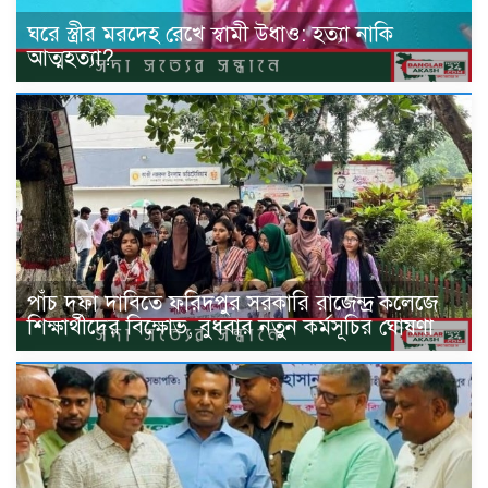
ঘরে স্ত্রীর মরদেহ রেখে স্বামী উধাও: হত্যা নাকি
আত্মহত্যা?
পাঁচ দফা দাবিতে ফরিদপুর সরকারি রাজেন্দ্র কলেজে
শিক্ষার্থীদের বিক্ষোভ, বুধবার নতুন কর্মসূচির ঘোষণা