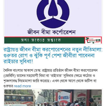
রাষ্ট্রায়ত্ত জীবন বীমা করপোরেশনের নতুন নীতিমালা:
গুরুতর রোগ ও ঝুঁকি পূর্ণ পেশা জীবীরা পাবেননা
রাইডার সুবিধা!
দৈনিক বাংলার আকাশ ডেস্ক: রাষ্ট্রায়ত্ত প্রতিষ্ঠান জীবন বীমা করপোরেশন
(জেবিসি) তাদের সহযোগী বিমা বা ‘রাইডার’ সুবিধার ক্ষেত্রে কঠোর ও
শৃঙ্খলাবদ্ধ নিয়মমালা জারি করেছে। এখন থেকে আগে থেকে জটিল বা
গুরুতর
read more