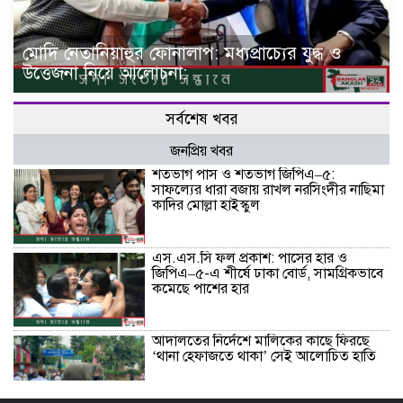
মোদি নেতানিয়াহুর ফোনালাপ: মধ্যপ্রাচ্যের যুদ্ধ ও
উত্তেজনা নিয়ে আলোচনা:
সর্বশেষ খবর
জনপ্রিয় খবর
শতভাগ পাস ও শতভাগ জিপিএ–৫:
সাফল্যের ধারা বজায় রাখল নরসিংদীর নাছিমা
কাদির মোল্লা হাইস্কুল
এস.এস.সি ফল প্রকাশ: পাসের হার ও
জিপিএ–৫-এ শীর্ষে ঢাকা বোর্ড, সামগ্রিকভাবে
কমেছে পাশের হার
আদালতের নির্দেশে মালিকের কাছে ফিরছে
‘থানা হেফাজতে থাকা’ সেই আলোচিত হাতি