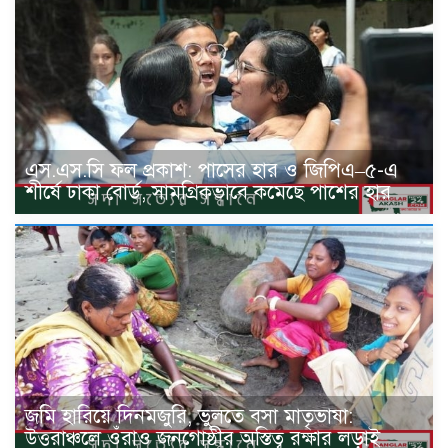
এস.এস.সি ফল প্রকাশ: পাসের হার ও জিপিএ–৫-এ
শীর্ষে ঢাকা বোর্ড, সামগ্রিকভাবে কমেছে পাশের হার
জমি হারিয়ে দিনমজুরি, ভুলতে বসা মাতৃভাষা:
উত্তরাঞ্চলে ওঁরাও জনগোষ্ঠীর অস্তিত্ব রক্ষার লড়াই