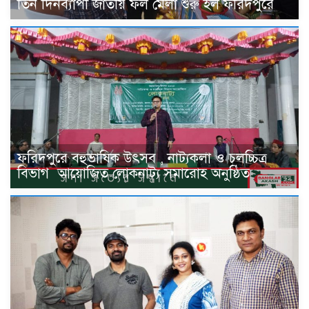
তিন দিনব্যাপী জাতীয় ফল মেলা শুরু হল ফরিদপুরে
ফরিদপুরে বহুভাষিক উৎসব , নাট্যকলা ও চলচ্চিত্র
বিভাগ ‌ আয়োজিত লোকনাট্য সমারোহ অনুষ্ঠিত