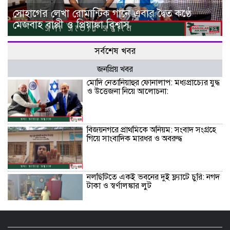
সোহাগের লেখা রোমান্টিক গানে এবার দ্বৈত কণ্ঠে
মেজবাহ বাপ্পী ও প্রিয়াঙ্কা বিশ্বাস
সর্বশেষ খবর
জনপ্রিয় খবর
মোদি নেতানিয়াহুর ফোনালাপ: মধ্যপ্রাচ্যের যুদ্ধ
ও উত্তেজনা নিয়ে আলোচনা:
বিজয়নগরে প্রাথমিকে অনিয়ম: সংবাদ সংগ্রহে
গিয়ে সাংবাদিক মারধর ও অবরুদ্ধ
নলছিটিতে একই ভবনের দুই ফ্ল্যাটে চুরি: নগদ
টাকা ও স্বর্ণালঙ্কার লুট
জুলাই গণঅভ্যুত্থান সৃতি জাদুঘরের শুভ