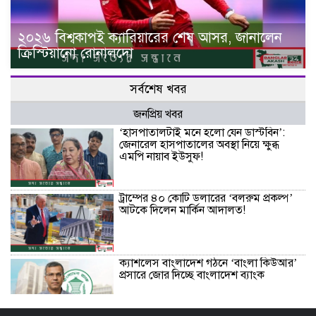
২০২৬ বিশ্বকাপই ক্যারিয়ারের শেষ আসর, জানালেন
ক্রিস্টিয়ানো রোনালদো
সর্বশেষ খবর
জনপ্রিয় খবর
‘হাসপাতালটাই মনে হলো যেন ডাস্টবিন’:
জেনারেল হাসপাতালের অবস্থা নিয়ে ক্ষুব্ধ
এমপি নায়াব ইউসুফ!
ট্রাম্পের ৪০ কোটি ডলারের ‘বলরুম প্রকল্প’
আটকে দিলেন মার্কিন আদালত!
ক্যাশলেস বাংলাদেশ গঠনে ‘বাংলা কিউআর’
প্রসারে জোর দিচ্ছে বাংলাদেশ ব্যাংক