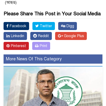
(আহৃত)
Please Share This Post in Your Social Media
Facebook
Twitter
Digg
Linkedin
Reddit
Google Plus
Pinterest
Print
More News Of This Category