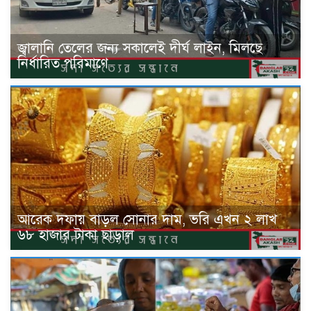
জ্বালানি তেলের জন্য সকালেই দীর্ঘ লাইন, মিলছে
নির্ধারিত পরিমাণে
আরেক দফায় বাড়ল সোনার দাম, ভরি এখন ২ লাখ
৬৮ হাজার টাকা ছাড়াল