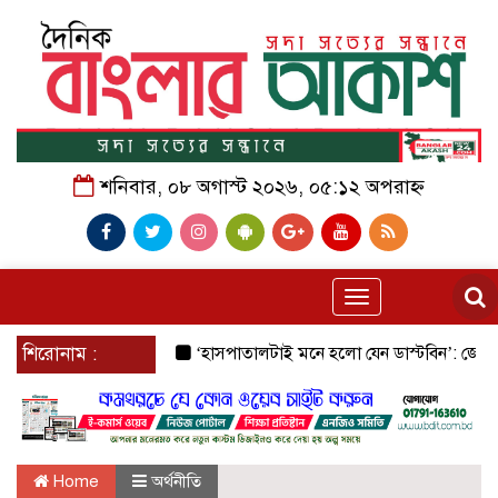
শনিবার, ০৮ অগাস্ট ২০২৬, ০৫:১২ অপরাহ্ন
Toggle
navigation
শিরোনাম :
‘হাসপাতালটাই মনে হলো যেন ডাস্টবিন’: জেনারেল হাসপাত
Home
অর্থনীতি