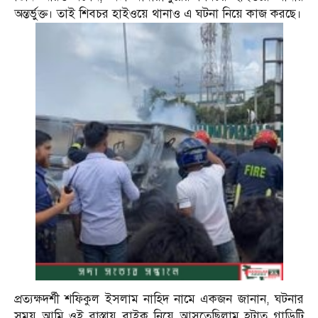
অন্তর্ভুক্ত। তাই শিবচর হাইওয়ে থানাও এ ঘটনা নিয়ে কাজ করছে।
প্রত্যক্ষদর্শী শফিকুল ইসলাম নাহিদ নামে একজন জানান, ঘটনার
সময় আমি ওই রাস্তায় বাইক নিয়ে আসতেছিলাম হটাত গাড়িটি