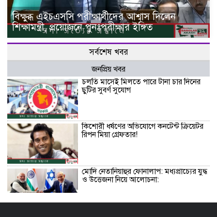
বিক্ষুব্ধ এইচএসসি পরীক্ষার্থীদের আশ্বাস দিলেন
শিক্ষামন্ত্রী, প্রয়োজনে পুনঃপরীক্ষার ইঙ্গিত
সর্বশেষ খবর
জনপ্রিয় খবর
চলতি মাসেই মিলতে পারে টানা চার দিনের
ছুটির সুবর্ণ সুযোগ
কিশোরী ধর্ষণের অভিযোগে কনটেন্ট ক্রিয়েটর
রিপন মিয়া গ্রেফতার!
মোদি নেতানিয়াহুর ফোনালাপ: মধ্যপ্রাচ্যের যুদ্ধ
ও উত্তেজনা নিয়ে আলোচনা:
বিজয়নগরে প্রাথমিকে অনিয়ম: সংবাদ সংগ্রহে