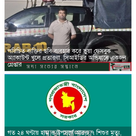
পরিচিত ব্যক্তির ছবি ব্যবহার করে ভুয়া ফেসবুক
অ্যাকাউন্ট খুলে প্রতারণা, সিআইডির অভিযানে একজন
গ্রেপ্তার
গত ২৪ ঘণ্টায় হাম ও উপসর্গে আরও ৭ শিশুর মৃত্যু,