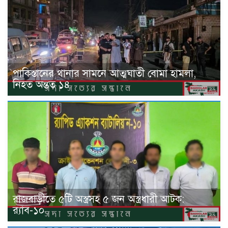
পাকিস্তানের থানার সামনে আত্মঘাতী বোমা হামলা,
নিহত অন্তত ১৪
রাজবাড়ীতে ৫টি অস্ত্রসহ ৫ জন অস্ত্রধারী আটক:
র‍্যাব-১০