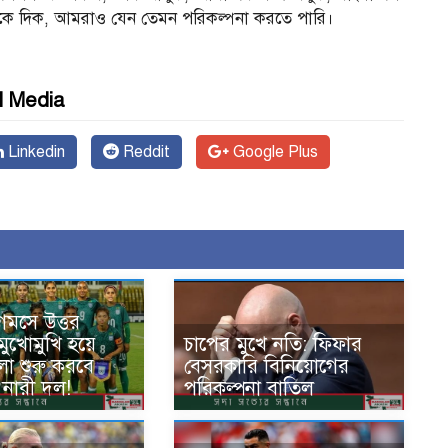
ে দিক, আমরাও যেন তেমন পরিকল্পনা করতে পারি।
l Media
Linkedin
Reddit
Google Plus
েমসে উত্তর
মুখোমুখি হয়ে
চাপের মুখে নতি: ফিফার
লা শুরু করবে
বেসরকারি বিনিয়োগের
 নারী দল!
পরিকল্পনা বাতিল