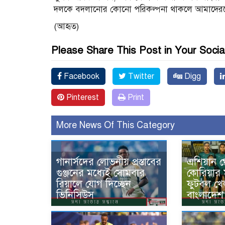
দলকে বদলানোর কোনো পরিকল্পনা থাকলে আমাদেরক
(আহৃত)
Please Share This Post in Your Socia
Facebook
Twitter
Digg
Pinterest
Print
More News Of This Category
গানার্সদের লোভনীয় প্রস্তাবের
এশিয়ান গ
গুঞ্জনের মধ্যেই সোমবার
কোরিয়ার 
রিয়ালে যোগ দিচ্ছেন
ফুটবল খে
ভিনিসিউস
বাংলাদেশ