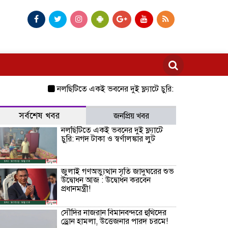
নলছিটিতে একই ভবনের দুই ফ্ল্যাটে চুরি: নগদ টাকা ও স্বর্ণালঙ্কার 
সর্বশেষ খবর
জনপ্রিয় খবর
নলছিটিতে একই ভবনের দুই ফ্ল্যাটে
চুরি: নগদ টাকা ও স্বর্ণালঙ্কার লুট
জুলাই গণঅভ্যুত্থান সৃতি জাদুঘরের শুভ
উদ্বোধন আজ : উদ্বোধন করবেন
প্রধানমন্ত্রী!
সৌদির নাজরান বিমানবন্দরে হুথিদের
ড্রোন হামলা, উত্তেজনার পারদ চরমে!