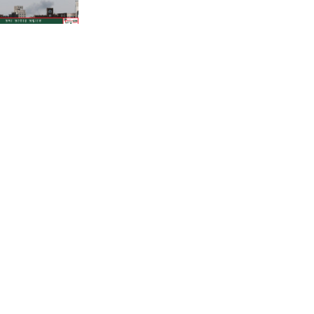
শাহজালালে পড়ে থাকা ১২টি
উড়োজাহাজ ভাঙারি হিসেবে নিলামের
উদ্যোগ বেবিচকের!
কোন উপায়ে মোবাইলের পর্নোগ্রাফি
বন্ধের কার্যকর উপায় হতে পারে?
ফেনীতে পুকুরের পানিতে ডুবে দেড়
বছরের শিশুর করুণ মৃত্যু!
গানার্সদের লোভনীয় প্রস্তাবের গুঞ্জনের
মধ্যেই সোমবার রিয়ালে যোগ দিচ্ছেন
ভিনিসিউস
পাকিস্তানের থানার সামনে আত্মঘাতী
বোমা হামলা, নিহত অন্তত ১৪