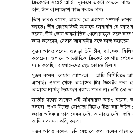
ক্রিকেটের সঙ্গেই আছি। ন্যূনতম একটা বেতনে সা
শুনি, উনি বাংলাদেশে কাজ করতে চান।
তিনি আরও বলেন, আমার তো এগুলো সম্পর্কে অনেক অভ
করতে। উনি কোনোদিনই আমাকে জানাননি যে কাজ কর
বলেন, উনি কোন আন্তর্জাতিক খেলোয়াড়ের সঙ্গে কাজ
কাজ করেছেন, যেবার আবাহনীর সঙ্গে কাজ করেছেন।
সুজন আরও বলেন, এছাড়া উনি চীন, ব্যাংকক, ফিলিপাই
করেছেন। ওখানে আন্তর্জাতিক ক্রিকেট কোথায় পেলে
ম্যাচ করেছি। বাংলাদেশের হেড কোচও ছিলাম।
সুজন বলেন, আমার যোগ্যতা… আমি বিসিবিতে আছি।
এসেছি। ওখান থেকে আমাদের টিম ডিরেক্টর করা হয়েছ
আমাকে দায়িত্ব দিয়েছেন বলতে পারব না। এটা তো আ
জাতীয় দলের সাবেক এই অধিনায়ক আরও বলেন, আমি
বলবো, তখন নিজের যোগ্যতা নিয়েও চিন্তা করা উচিত 
করার অধিকার তার যেমন নেই, আমারও নেই। তাই এট
আমি সবসময় করি, করব।
সুজন আরও বলেন, উনি যেভাবে কথা বলেন বাংলাদেশ