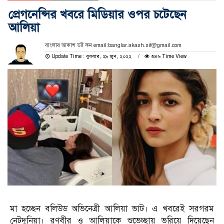
প্রেগনেন্সির খবরে মিডিয়ার ওপর চটেছেন
আলিয়া
বাংলার আকাশ ডট কম email:banglar.akash.sif@gmail.com
Update Time : বুধবার, ২৯ জুন, ২০২২
৩৪৬ Time View
মা হচ্ছেন বলিউড অভিনেত্রী আলিয়া ভাট। এ খবরেই সরগরম
নেটদুনিয়া। রণবীর ও আলিয়াকে শুভেচ্ছায় ভরিয়ে দিয়েছেন