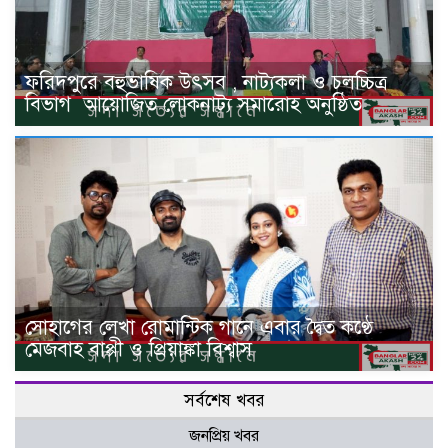
ফরিদপুরে বহুভাষিক উৎসব , নাট্যকলা ও চলচ্চিত্র
বিভাগ ‌ আয়োজিত লোকনাট্য সমারোহ অনুষ্ঠিত
সোহাগের লেখা রোমান্টিক গানে এবার দ্বৈত কণ্ঠে
মেজবাহ বাপ্পী ও প্রিয়াঙ্কা বিশ্বাস
সর্বশেষ খবর
জনপ্রিয় খবর