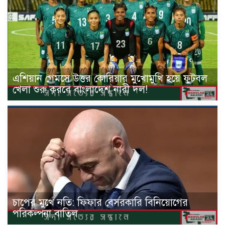
এশিয়ান গেমসে উত্তর কোরিয়ার মুখোমুখি হয়ে ফুটবল
খেলা শুরু করবে বাংলাদেশ নারী দল!
চাপের মুখে নতি: ফিফার বেসরকারি বিনিয়োগের
পরিকল্পনা বাতিল