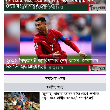
নরওয়ের কাছে হেরে বিশ্বকাপ থেকে বিদায় ব্রাজিল,
হেক্সা স্বপ্ন আবারও ভেঙে গেল
২০২৬ বিশ্বকাপই ক্যারিয়ারের শেষ আসর, জানালেন
ক্রিস্টিয়ানো রোনালদো
সর্বশেষ খবর
জনপ্রিয় খবর
‘জুলাই যোদ্ধারা জীবন বাজি রেখে দেশকে
নতুন করে স্বাধীন করেছে’: গণপূর্তমন্ত্রী