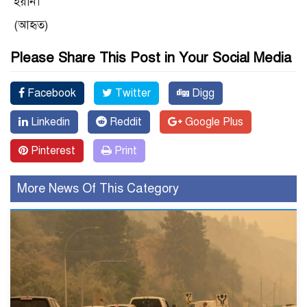
হয়নি।
(আহৃত)
Please Share This Post in Your Social Media
Facebook
Twitter
Digg
Linkedin
Reddit
Google Plus
Pinterest
Print
More News Of This Category