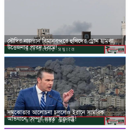
সৌদির নাজরান বিমানবন্দরে হুথিদের ড্রোন হামলা,
উত্তেজনার পারদ চরমে!
সমঝোতার আলোচনা চললেও ইরানে সামরিক
অভিযানে ‘সম্পূর্ণ প্রস্তুত’ যুক্তরাষ্ট্র!