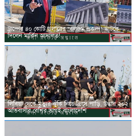
ট্রাম্পের ৪০ কোটি ডলারের ‘বলরুম প্রকল্প’ আটকে
দিলেন মার্কিন আদালত!
লিবিয়া থেকে মৃত্যুর ঝুঁকি নিয়ে গ্রিসে পাড়ি, উদ্ধার ২০২
অভিবাসীর বেশির ভাগই বাংলাদেশি