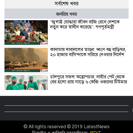
সর্বশেষ খবর
জনপ্রিয় খবর
‘জুলাই যোদ্ধারা জীবন বাজি রেখে দেশকে
নতুন করে স্বাধীন করেছে’: গণপূর্তমন্ত্রী
কানাডায় দাবানলের তাণ্ডব: ধ্বংস বহু বাড়িঘর,
২০ হাজার বাসিন্দাকে সরিয়ে নেওয়ার নির্দেশ
চাঁদপুরে সফল অস্ত্রোপচার: নারীর পেট থেকে
বের হলো প্রায় সাড়ে ৬ কেজি ওজনের টিউমার
বরিশালে লাল ফিতা কেটে বাঁশের সাঁকো
উদ্বোধন করলেন বিএনপি নেতা!
© All rights reserved © 2019 LatestNews
রোমে বিমানের উড়োজাহাজ গ্রাউন্ডেড: ৪টি