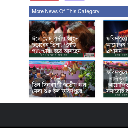
More News Of This Category
ঈদে ছোট পর্দায় আগুন
ফরিদপুরে
ছড়াবেন তিশা: ‘লেডি
আয়োজন বন
গ্যাংস্টার’ হয়ে আসছেন
প্রশাসন
ফরিদপুরে
, নাট্যকলা
তিন দিনব্যাপী জাতীয় ফল
‌ আয়োজি
মেলা শুরু হল ফরিদপুরে
সমারোহ অ