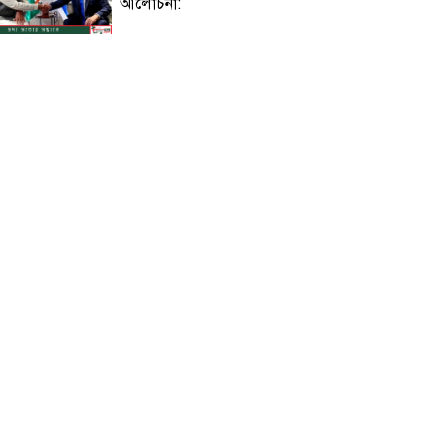
আলোচনা:
বিজয়নগরে প্রাথমিকে অনিয়ম: সংবাদ
সংগ্রহে গিয়ে সাংবাদিক মারধর ও
অবরুদ্ধ
নলছিটিতে একই ভবনের দুই ফ্ল্যাটে
চুরি: নগদ টাকা ও স্বর্ণালঙ্কার লুট
জুলাই গণঅভ্যুত্থান সৃতি জাদুঘরের শুভ
উদ্বোধন আজ : উদ্বোধন করবেন
প্রধানমন্ত্রী!
সৌদির নাজরান বিমানবন্দরে হুথিদের
ড্রোন হামলা, উত্তেজনার পারদ চরমে!
শাহজালালে পড়ে থাকা ১২টি
উড়োজাহাজ ভাঙারি হিসেবে নিলামের
উদ্যোগ বেবিচকের!