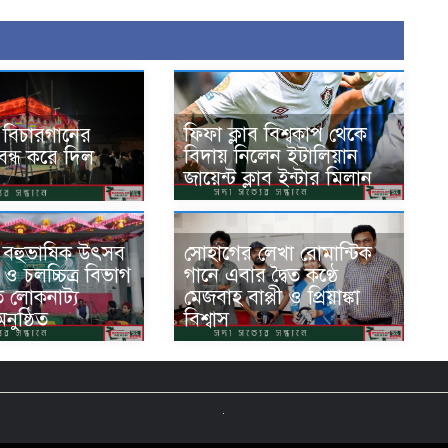
ফিফা ক্লাব বিশ্বকাপ থেকে
 বিচারগানের
বিদায় নিলেন ইটালিয়ান
্ধ করে দিল
জায়েন্ট ক্লাব ইন্টার মিলান
 বহুভাষিক উৎসব
সোহাগের লেখা রোমান্টিক
 ও চলচ্চিত্র বিভাগ
গানে এবার দ্বৈত কণ্ঠে
ত লোকনাট্য
মেজবাহ বাপ্পী ও প্রিয়াঙ্কা
নুষ্ঠিত
বিশ্বাস