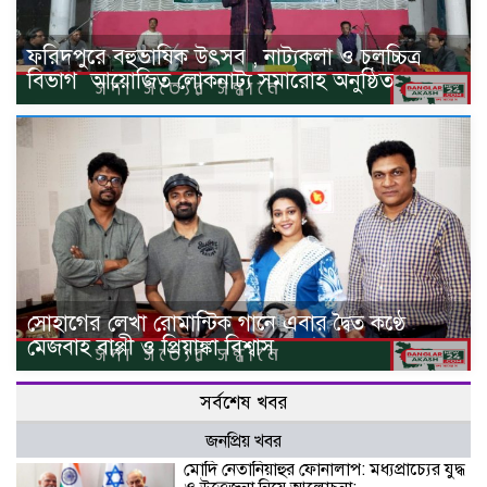
ফরিদপুরে বহুভাষিক উৎসব , নাট্যকলা ও চলচ্চিত্র
বিভাগ ‌ আয়োজিত লোকনাট্য সমারোহ অনুষ্ঠিত
সোহাগের লেখা রোমান্টিক গানে এবার দ্বৈত কণ্ঠে
মেজবাহ বাপ্পী ও প্রিয়াঙ্কা বিশ্বাস
সর্বশেষ খবর
জনপ্রিয় খবর
মোদি নেতানিয়াহুর ফোনালাপ: মধ্যপ্রাচ্যের যুদ্ধ