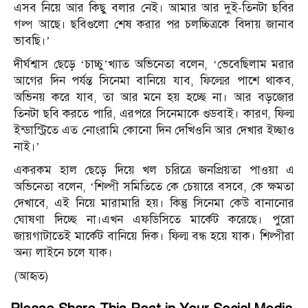
এসব নিয়ে আর কিছু বলার নেই। আমার আর দুই-তিনটা ছবির
গল্প আছে। ছবিগুলো শেষ করার পর চলচ্চিত্রকে বিদায় জানাব
ভাবছি।’
দীর্ঘশ্বাস ছেড়ে ‘চাচ্চু’খ্যাত অভিনেতা বলেন, ‘ভেবেছিলাম মরার
আগের দিন পর্যন্ত সিনেমা বানিয়ে যাব, ফিল্মের পাশে থাকব,
অভিনয় করে যাব, তা আর মনে হয় হচ্ছে না। আর বড়জোর
তিনটা ছবি করতে পারি, এরপরে সিনেমাকে গুডবাই। কারণ, ফিল্ম
ইন্ডাস্ট্রিতে এত নোংরামি কোনো দিন দেখিওনি আর দেখার ইচ্ছাও
নাই।’
একরকম হাল ছেড়ে দিয়ে খল চরিত্রে জনপ্রিয়তা পাওয়া এ
অভিনেতা বলেন, ‘শিল্পী সমিতিতে কে চেয়ারে বসবে, কে ক্ষমতা
দেখাবে, এই নিয়ে মারামারি হয়। কিন্তু সিনেমা কেউ বানানোর
ঘোষণা দিচ্ছে না।এখন এফডিসিতে মার্কেট করেছে। পুরো
জায়গাটাতেই মার্কেট বানিয়ে দিক। ফিল্ম বন্ধ হয়ে যাক। শিল্পীরা
অন্য লাইনে চলে যাক।
(আহৃত)