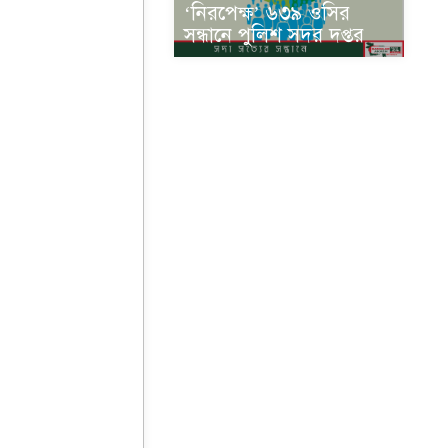
‘নিরপেক্ষ’ ৬৩৯ ওসির
সন্ধানে পুলিশ সদর দপ্তর