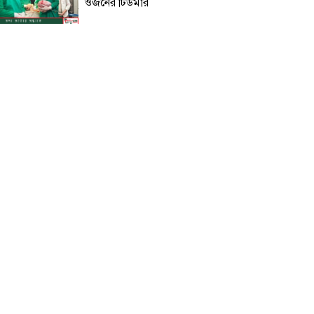
ওজনের টিউমার
বরিশালে লাল ফিতা কেটে বাঁশের
সাঁকো উদ্বোধন করলেন বিএনপি নেতা!
রোমে বিমানের উড়োজাহাজ গ্রাউন্ডেড:
৪টি ঘণ্টা বিমানবন্দরে চরম দুর্ভোগে
যাত্রীরা!
‘হাসপাতালটাই মনে হলো যেন
ডাস্টবিন’: জেনারেল হাসপাতালের
অবস্থা নিয়ে ক্ষুব্ধ এমপি নায়াব ইউসুফ!
ট্রাম্পের ৪০ কোটি ডলারের ‘বলরুম
প্রকল্প’ আটকে দিলেন মার্কিন
আদালত!
ক্যাশলেস বাংলাদেশ গঠনে ‘বাংলা
কিউআর’ প্রসারে জোর দিচ্ছে
বাংলাদেশ ব্যাংক