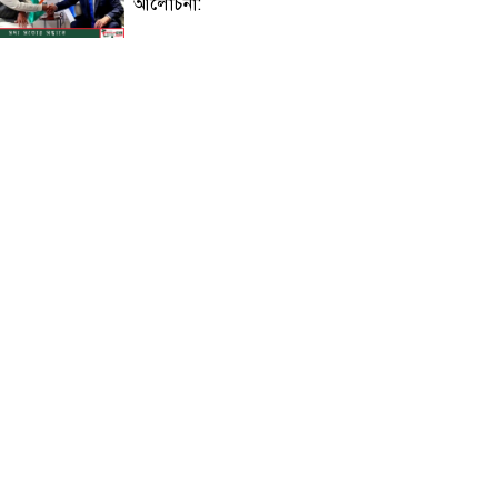
আলোচনা:
বিজয়নগরে প্রাথমিকে অনিয়ম: সংবাদ
সংগ্রহে গিয়ে সাংবাদিক মারধর ও
অবরুদ্ধ
নলছিটিতে একই ভবনের দুই ফ্ল্যাটে
চুরি: নগদ টাকা ও স্বর্ণালঙ্কার লুট
জুলাই গণঅভ্যুত্থান সৃতি জাদুঘরের শুভ
উদ্বোধন আজ : উদ্বোধন করবেন
প্রধানমন্ত্রী!
সৌদির নাজরান বিমানবন্দরে হুথিদের
ড্রোন হামলা, উত্তেজনার পারদ চরমে!
শাহজালালে পড়ে থাকা ১২টি
উড়োজাহাজ ভাঙারি হিসেবে নিলামের
উদ্যোগ বেবিচকের!