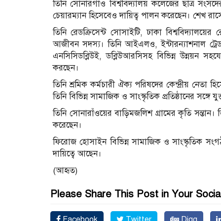
তিনি সোনারগাঁও বিশ্ববিদ্যালয় কলেজের ছাত্র সংসদ
চেয়ারম্যান হিসেবেও দায়িত্ব পালন করেছেন। শেখ রাসে
তিনি রেডক্রিসেন্ট সোসাইটি, ঢাকা বিশ্ববিদ্যালয়ের
আজীবন সদস্য। তিনি আইএলও, ইন্টারন্যাশনাল ট্র
এনসিসিডব্লিউই, ডব্লিউআরসিসহ বিভিন্ন উন্নয়ন সহযোগ
করছেন।
তিনি শ্রমিক কর্মচারী ঐক্য পরিষদের কেন্দ্রীয় নেতা হ
তিনি বিভিন্ন সামাজিক ও সাংস্কৃতিক প্রতিষ্ঠানের সঙ্গে য
তিনি সোনারাঁওয়ের বাড়িমজলিশ গ্রামের কৃতি সন্তান। তিনি
করেছেন।
ফিরোজ হোসাইন বিভিন্ন সামাজিক ও সাংস্কৃতিক সংগঠন
দায়িত্বে আছেন।
(আহৃত)
Please Share This Post in Your Socia
Facebook
Twitter
Digg