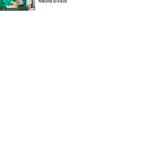
ওজনের টিউমার
বরিশালে লাল ফিতা কেটে বাঁশের
সাঁকো উদ্বোধন করলেন বিএনপি নেতা!
রোমে বিমানের উড়োজাহাজ গ্রাউন্ডেড:
৪টি ঘণ্টা বিমানবন্দরে চরম দুর্ভোগে
যাত্রীরা!
‘হাসপাতালটাই মনে হলো যেন
ডাস্টবিন’: জেনারেল হাসপাতালের
অবস্থা নিয়ে ক্ষুব্ধ এমপি নায়াব ইউসুফ!
ট্রাম্পের ৪০ কোটি ডলারের ‘বলরুম
প্রকল্প’ আটকে দিলেন মার্কিন
আদালত!
ক্যাশলেস বাংলাদেশ গঠনে ‘বাংলা
কিউআর’ প্রসারে জোর দিচ্ছে
বাংলাদেশ ব্যাংক