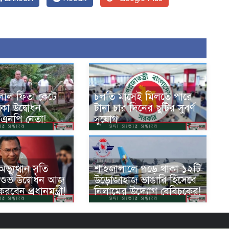
লাল ফিতা কেটে
চলতি মাসেই মিলতে পারে
ঁকো উদ্বোধন
টানা চার দিনের ছুটির সুবর্ণ
এনপি নেতা!
সুযোগ
্যুত্থান সৃতি
শাহজালালে পড়ে থাকা ১২টি
 শুভ উদ্বোধন আজ
উড়োজাহাজ ভাঙারি হিসেবে
রবেন প্রধানমন্ত্রী!
নিলামের উদ্যোগ বেবিচকের!