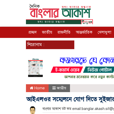
প্রচ্ছদ
জাতীয়
রাজনীতি
আন্তর্জাতিক
খেলাধুলা
শিরোনাম :
Home
জাতীয়
আইএলওর সম্মেলনে যোগ দিতে সুইজারল
বাংলার আকাশ ডট কম email:banglar.akash.sif@