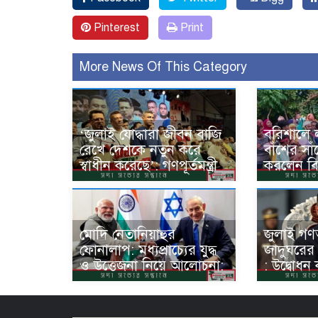
Pinterest
Print
More News Of This Category
‘জুলাই যোদ্ধারা জীবন বাজি
বরিশালে 
রেখে দেশকে নতুন করে
বাঁশের সা
স্বাধীন করেছে’: গণপূর্তমন্ত্রী
করলেন বি
মোদি নেতানিয়াহুর
জুলাই গণঅভ
ফোনালাপ: মধ্যপ্রাচ্যের যুদ্ধ
জাদুঘরের
ও উত্তেজনা নিয়ে আলোচনা:
: উদ্বোধন ক