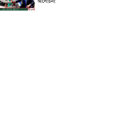
আলোচনা:
বিজয়নগরে প্রাথমিকে অনিয়ম: সংবাদ
সংগ্রহে গিয়ে সাংবাদিক মারধর ও
অবরুদ্ধ
নলছিটিতে একই ভবনের দুই ফ্ল্যাটে
চুরি: নগদ টাকা ও স্বর্ণালঙ্কার লুট
জুলাই গণঅভ্যুত্থান সৃতি জাদুঘরের শুভ
উদ্বোধন আজ : উদ্বোধন করবেন
প্রধানমন্ত্রী!
সৌদির নাজরান বিমানবন্দরে হুথিদের
ড্রোন হামলা, উত্তেজনার পারদ চরমে!
শাহজালালে পড়ে থাকা ১২টি
উড়োজাহাজ ভাঙারি হিসেবে নিলামের
উদ্যোগ বেবিচকের!