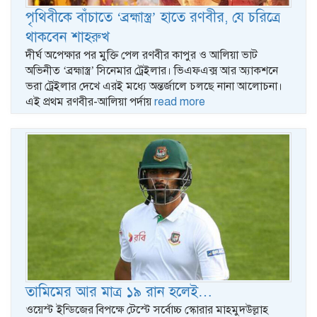
পৃথিবীকে বাঁচাতে ‘ব্রহ্মাস্ত্র’ হাতে রণবীর, যে চরিত্রে
থাকবেন শাহরুখ
দীর্ঘ অপেক্ষার পর মুক্তি পেল রণবীর কাপুর ও আলিয়া ভাট
অভিনীত ‘ব্রহ্মাস্ত্র’ সিনেমার ট্রেইলার। ভিএফএক্স আর অ্যাকশনে
ভরা ট্রেইলার দেখে এরই মধ্যে অন্তর্জালে চলছে নানা আলোচনা।
এই প্রথম রণবীর-আলিয়া পর্দায়
read more
তামিমের আর মাত্র ১৯ রান হলেই…
ওয়েস্ট ইন্ডিজের বিপক্ষে টেস্টে সর্বোচ্চ স্কোরার মাহমুদউল্লাহ