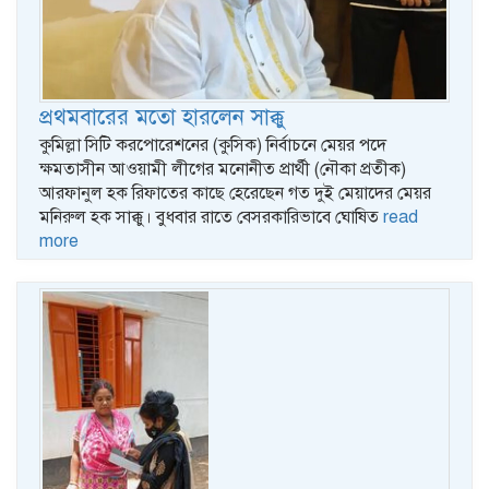
প্রথমবারের মতো হারলেন সাক্কু
কুমিল্লা সিটি করপোরেশনের (কুসিক) নির্বাচনে মেয়র পদে
ক্ষমতাসীন আওয়ামী লীগের মনোনীত প্রার্থী (নৌকা প্রতীক)
আরফানুল হক রিফাতের কাছে হেরেছেন গত দুই মেয়াদের মেয়র
মনিরুল হক সাক্কু। বুধবার রাতে বেসরকারিভাবে ঘোষিত
read
more