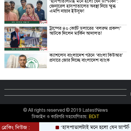
‘হাসপাতালটাই মনে হলো যেন ডাস্টবিন’:
জেনারেল হাসপাতালের অবস্থা নিয়ে ক্ষুব্ধ
এমপি নায়াব ইউসুফ!
ট্রাম্পের ৪০ কোটি ডলারের ‘বলরুম প্রকল্প’
আটকে দিলেন মার্কিন আদালত!
ক্যাশলেস বাংলাদেশ গঠনে ‘বাংলা কিউআর’
প্রসারে জোর দিচ্ছে বাংলাদেশ ব্যাংক
লিবিয়া থেকে মৃত্যুর ঝুঁকি নিয়ে গ্রিসে পাড়ি,
উদ্ধার ২০২ অভিবাসীর বেশির ভাগই
বাংলাদেশি
খাবার নিয়ে বিয়েবাড়িতে তুমুল সংঘর্ষ, কনে ও
© All rights reserved © 2019 LatestNews
বরপক্ষের ১০ জন আহত
ডিজাইন ও কারিগরি সহযোগিতায়:
BDiT
ব্রেকিং নিউজ :
‘হাসপাতালটাই মনে হলো যেন ডাস্টবিন’: জেন