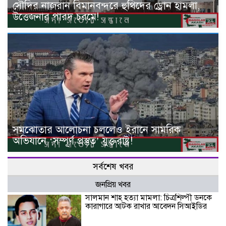
সৌদির নাজরান বিমানবন্দরে হুথিদের ড্রোন হামলা,
উত্তেজনার পারদ চরমে!
সমঝোতার আলোচনা চললেও ইরানে সামরিক
অভিযানে ‘সম্পূর্ণ প্রস্তুত’ যুক্তরাষ্ট্র!
সর্বশেষ খবর
জনপ্রিয় খবর
সালমান শাহ হত্যা মামলা: চিত্রশিল্পী ডনকে
কারাগারে আটক রাখার আবেদন সিআইডির