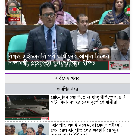
বিক্ষুব্ধ এইচএসসি পরীক্ষার্থীদের আশ্বাস দিলেন
শিক্ষামন্ত্রী, প্রয়োজনে পুনঃপরীক্ষার ইঙ্গিত
সর্বশেষ খবর
জনপ্রিয় খবর
রোমে বিমানের উড়োজাহাজ গ্রাউন্ডেড: ৪টি
ঘণ্টা বিমানবন্দরে চরম দুর্ভোগে যাত্রীরা!
‘হাসপাতালটাই মনে হলো যেন ডাস্টবিন’:
জেনারেল হাসপাতালের অবস্থা নিয়ে ক্ষুব্ধ