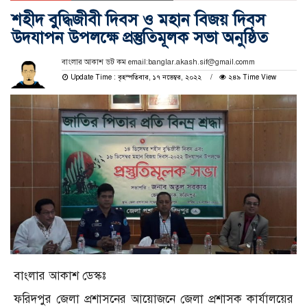
শহীদ বুদ্ধিজীবী দিবস ও মহান বিজয় দিবস
উদযাপন উপলক্ষে প্রস্তুতিমূলক সভা অনুষ্ঠিত
বাংলার আকাশ ডট কম email:banglar.akash.sif@gmail.comm
Update Time : বৃহস্পতিবার, ১৭ নভেম্বর, ২০২২
২৪৯ Time View
বাংলার আকাশ ডেস্কঃ
ফরিদপুর জেলা প্রশাসনের আয়োজনে জেলা প্রশাসক কার্যালয়ের