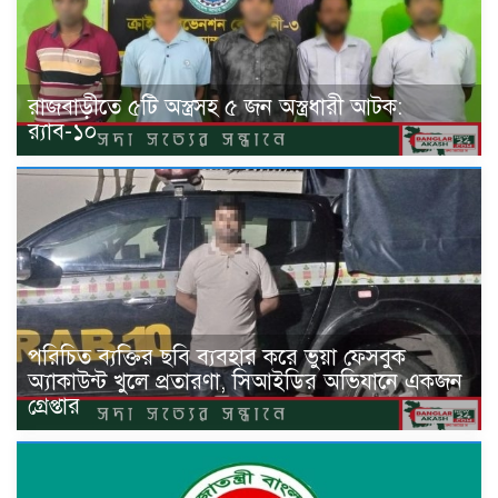
রাজবাড়ীতে ৫টি অস্ত্রসহ ৫ জন অস্ত্রধারী আটক:
র‍্যাব-১০
পরিচিত ব্যক্তির ছবি ব্যবহার করে ভুয়া ফেসবুক
অ্যাকাউন্ট খুলে প্রতারণা, সিআইডির অভিযানে একজন
গ্রেপ্তার