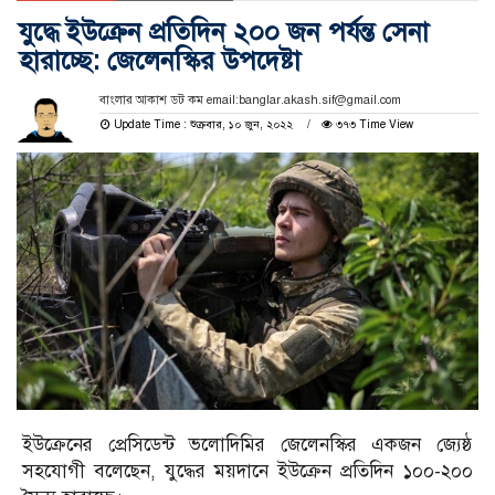
যুদ্ধে ইউক্রেন প্রতিদিন ২০০ জন পর্যন্ত সেনা
হারাচ্ছে: জেলেনস্কির উপদেষ্টা
বাংলার আকাশ ডট কম email:banglar.akash.sif@gmail.com
Update Time : শুক্রবার, ১০ জুন, ২০২২
৩৭৩ Time View
ইউক্রেনের প্রেসিডেন্ট ভলোদিমির জেলেনস্কির একজন জ্যেষ্ঠ
সহযোগী বলেছেন, যুদ্ধের ময়দানে ইউক্রেন প্রতিদিন ১০০-২০০