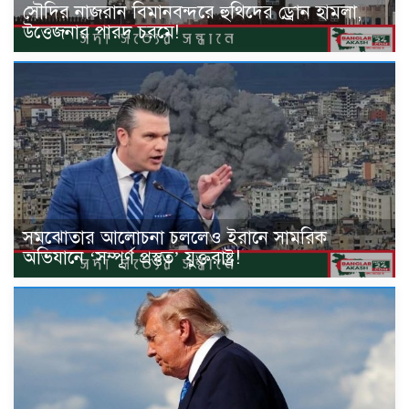
সৌদির নাজরান বিমানবন্দরে হুথিদের ড্রোন হামলা,
উত্তেজনার পারদ চরমে!
সমঝোতার আলোচনা চললেও ইরানে সামরিক
অভিযানে ‘সম্পূর্ণ প্রস্তুত’ যুক্তরাষ্ট্র!