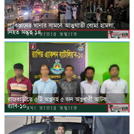
পাকিস্তানের থানার সামনে আত্মঘাতী বোমা হামলা,
নিহত অন্তত ১৪
রাজবাড়ীতে ৫টি অস্ত্রসহ ৫ জন অস্ত্রধারী আটক:
র‍্যাব-১০