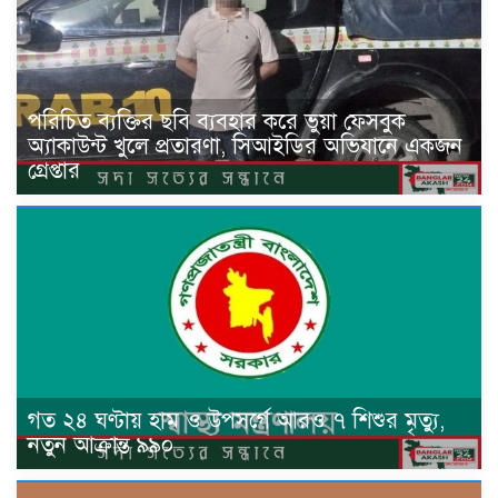
পরিচিত ব্যক্তির ছবি ব্যবহার করে ভুয়া ফেসবুক
অ্যাকাউন্ট খুলে প্রতারণা, সিআইডির অভিযানে একজন
গ্রেপ্তার
গত ২৪ ঘণ্টায় হাম ও উপসর্গে আরও ৭ শিশুর মৃত্যু,
নতুন আক্রান্ত ৯৯০