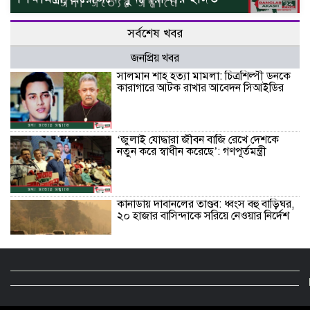
সর্বশেষ খবর
জনপ্রিয় খবর
সালমান শাহ হত্যা মামলা: চিত্রশিল্পী ডনকে
কারাগারে আটক রাখার আবেদন সিআইডির
‘জুলাই যোদ্ধারা জীবন বাজি রেখে দেশকে
নতুন করে স্বাধীন করেছে’: গণপূর্তমন্ত্রী
কানাডায় দাবানলের তাণ্ডব: ধ্বংস বহু বাড়িঘর,
২০ হাজার বাসিন্দাকে সরিয়ে নেওয়ার নির্দেশ
চাঁদপুরে সফল অস্ত্রোপচার: নারীর পেট থেকে
বের হলো প্রায় সাড়ে ৬ কেজি ওজনের টিউমার