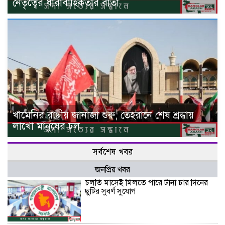
নেতৃত্বের ধারাবাহিকতার বার্তা
খামেনির রাষ্ট্রীয় জানাজা শুরু, তেহরানে শেষ শ্রদ্ধায়
লাখো মানুষের ঢল
সর্বশেষ খবর
জনপ্রিয় খবর
চলতি মাসেই মিলতে পারে টানা চার দিনের
ছুটির সুবর্ণ সুযোগ