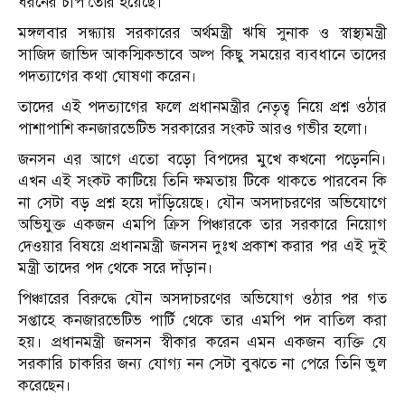
ধরনের চাপ তৈরি হয়েছে।
মঙ্গলবার সন্ধ্যায় সরকারের অর্থমন্ত্রী ঋষি সুনাক ও স্বাস্থ্যমন্ত্রী
সাজিদ জাভিদ আকস্মিকভাবে অল্প কিছু সময়ের ব্যবধানে তাদের
পদত্যাগের কথা ঘোষণা করেন।
তাদের এই পদত্যাগের ফলে প্রধানমন্ত্রীর নেতৃত্ব নিয়ে প্রশ্ন ওঠার
পাশাপাশি কনজারভেটিভ সরকারের সংকট আরও গভীর হলো।
জনসন এর আগে এতো বড়ো বিপদের মুখে কখনো পড়েননি।
এখন এই সংকট কাটিয়ে তিনি ক্ষমতায় টিকে থাকতে পারবেন কি
না সেটা বড় প্রশ্ন হয়ে দাঁড়িয়েছে। যৌন অসদাচরণের অভিযোগে
অভিযুক্ত একজন এমপি ক্রিস পিঞ্চারকে তার সরকারে নিয়োগ
দেওয়ার বিষয়ে প্রধানমন্ত্রী জনসন দুঃখ প্রকাশ করার পর এই দুই
মন্ত্রী তাদের পদ থেকে সরে দাঁড়ান।
পিঞ্চারের বিরুদ্ধে যৌন অসদাচরণের অভিযোগ ওঠার পর গত
সপ্তাহে কনজারভেটিভ পার্টি থেকে তার এমপি পদ বাতিল করা
হয়। প্রধানমন্ত্রী জনসন স্বীকার করেন এমন একজন ব্যক্তি যে
সরকারি চাকরির জন্য যোগ্য নন সেটা বুঝতে না পেরে তিনি ভুল
করেছেন।