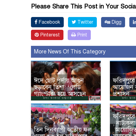
Please Share This Post in Your Socia
Facebook
Twitter
Digg
Pinterest
Print
More News Of This Category
ঈদে ছোট পর্দায় আগুন
ফরিদপুরে
ছড়াবেন তিশা: ‘লেডি
আয়োজন বন
গ্যাংস্টার’ হয়ে আসছেন
প্রশাসন
ফরিদপুরে
, নাট্যকলা
তিন দিনব্যাপী জাতীয় ফল
‌ আয়োজি