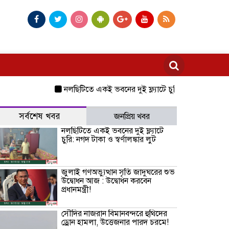
নলছিটিতে একই ভবনের দুই ফ্ল্যাটে চুরি: নগদ টাকা ও স্বর্ণালঙ্
সর্বশেষ খবর
জনপ্রিয় খবর
নলছিটিতে একই ভবনের দুই ফ্ল্যাটে
চুরি: নগদ টাকা ও স্বর্ণালঙ্কার লুট
জুলাই গণঅভ্যুত্থান সৃতি জাদুঘরের শুভ
উদ্বোধন আজ : উদ্বোধন করবেন
প্রধানমন্ত্রী!
সৌদির নাজরান বিমানবন্দরে হুথিদের
ড্রোন হামলা, উত্তেজনার পারদ চরমে!