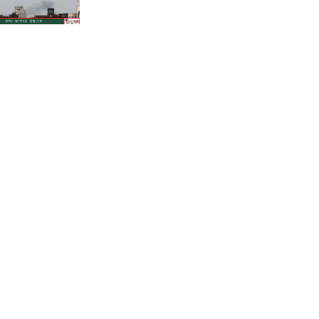
শাহজালালে পড়ে থাকা ১২টি
উড়োজাহাজ ভাঙারি হিসেবে নিলামের
উদ্যোগ বেবিচকের!
কোন উপায়ে মোবাইলের পর্নোগ্রাফি
বন্ধের কার্যকর উপায় হতে পারে?
ফেনীতে পুকুরের পানিতে ডুবে দেড়
বছরের শিশুর করুণ মৃত্যু!
গানার্সদের লোভনীয় প্রস্তাবের গুঞ্জনের
মধ্যেই সোমবার রিয়ালে যোগ দিচ্ছেন
ভিনিসিউস
পাকিস্তানের থানার সামনে আত্মঘাতী
বোমা হামলা, নিহত অন্তত ১৪