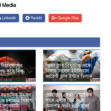
l Media
Linkedin
Reddit
Google Plus
ফিফা ক্লাব বিশ্বকাপ থেকে
 বিচারগানের
বিদায় নিলেন ইটালিয়ান
্ধ করে দিল
জায়েন্ট ক্লাব ইন্টার মিলান
 বহুভাষিক উৎসব
সোহাগের লেখা রোমান্টিক
 ও চলচ্চিত্র বিভাগ
গানে এবার দ্বৈত কণ্ঠে
ত লোকনাট্য
মেজবাহ বাপ্পী ও প্রিয়াঙ্কা