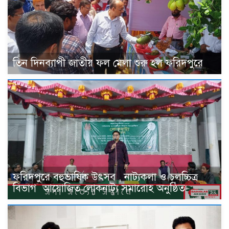
তিন দিনব্যাপী জাতীয় ফল মেলা শুরু হল ফরিদপুরে
ফরিদপুরে বহুভাষিক উৎসব , নাট্যকলা ও চলচ্চিত্র
বিভাগ ‌ আয়োজিত লোকনাট্য সমারোহ অনুষ্ঠিত