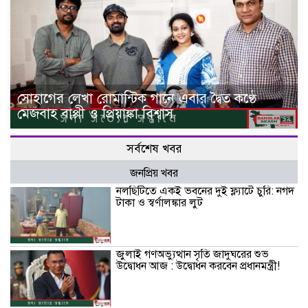
সোহাগের লেখা রোমান্টিক গানে এবার দ্বৈত কণ্ঠে
মেজবাহ বাপ্পী ও প্রিয়াঙ্কা বিশ্বাস
সর্বশেষ খবর
জনপ্রিয় খবর
নলছিটিতে একই ভবনের দুই ফ্ল্যাটে চুরি: নগদ
টাকা ও স্বর্ণালঙ্কার লুট
জুলাই গণঅভ্যুত্থান সৃতি জাদুঘরের শুভ
উদ্বোধন আজ : উদ্বোধন করবেন প্রধানমন্ত্রী!