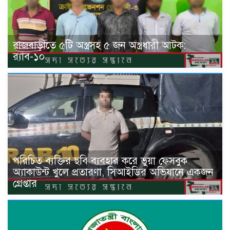
রাজবাড়ীতে ৫টি অস্ত্রসহ ৫ জন অস্ত্রধারী আটক:
র‍্যাব-১০
পরিচিত ব্যক্তির ছবি ব্যবহার করে ভুয়া ফেসবুক
অ্যাকাউন্ট খুলে প্রতারণা, সিআইডির অভিযানে একজন
গ্রেপ্তার