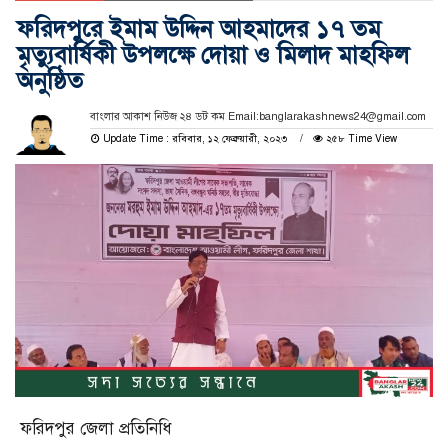
ফরিদপুরে ইমাম উদ্দিন আহমাদের ১৭ তম
মৃত্যুবার্ষিকী উপলক্ষে দোয়া ও মিলাদ মাহফিল
অনুষ্ঠিত
বাংলার আকাশ নিউজ ২৪ ডট কম Email:banglarakashnews24@gmail.com
Update Time : রবিবার, ১২ ফেব্রুয়ারী, ২০২৩
২৫৮ Time View
ফরিদপুর জেলা প্রতিনিধি