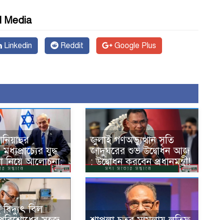
l Media
Linkedin
Reddit
Google Plus
নিয়াহুর
জুলাই গণঅভ্যুত্থান সৃতি
ধ্যপ্রাচ্যের যুদ্ধ
জাদুঘরের শুভ উদ্বোধন আজ
না নিয়ে আলোচনা:
: উদ্বোধন করবেন প্রধানমন্ত্রী!
বিদ্যুৎ বিল