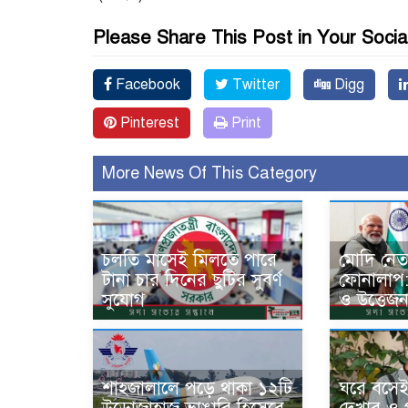
Please Share This Post in Your Socia
Facebook
Twitter
Digg
Pinterest
Print
More News Of This Category
চলতি মাসেই মিলতে পারে
মোদি নেতা
টানা চার দিনের ছুটির সুবর্ণ
ফোনালাপ: ম
সুযোগ
ও উত্তেজ
শাহজালালে পড়ে থাকা ১২টি
ঘরে বসেই 