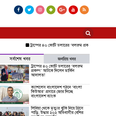
ট্রাম্পের ৪০ কোটি ডলারের ‘বলরুম প্রকল্প’ আটকে দিলেন মা
সর্বশেষ খবর
জনপ্রিয় খবর
ট্রাম্পের ৪০ কোটি ডলারের ‘বলরুম
প্রকল্প’ আটকে দিলেন মার্কিন
আদালত!
ক্যাশলেস বাংলাদেশ গঠনে ‘বাংলা
কিউআর’ প্রসারে জোর দিচ্ছে
বাংলাদেশ ব্যাংক
লিবিয়া থেকে মৃত্যুর ঝুঁকি নিয়ে গ্রিসে
পাড়ি, উদ্ধার ২০২ অভিবাসীর বেশির