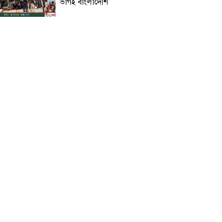
ভাগই বাংলাদেশি
খাবার নিয়ে বিয়েবাড়িতে তুমুল সংঘর্ষ,
কনে ও বরপক্ষের ১০ জন আহত
সাভারে পুলিশের অভিযানের সময় ছাদ
থেকে পড়ে ছাত্রদল নেতার মৃত্যু
সারাদেশে বোমা হামলার শঙ্কা,
পুলিশকে সর্বোচ্চ সতর্ক থাকার নির্দেশ
চলতি মাসেই মিলতে পারে টানা চার
দিনের ছুটির সুবর্ণ সুযোগ
কিশোরী ধর্ষণের অভিযোগে কনটেন্ট
ক্রিয়েটর রিপন মিয়া গ্রেফতার!