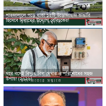
শাহজালালে পড়ে থাকা ১২টি উড়োজাহাজ ভাঙারি
হিসেবে নিলামের উদ্যোগ বেবিচকের!
ঘরে বসেই বিদ্যুৎ বিল দেখার ও পরিশোধের সহজ
উপায়! (২০২৬)