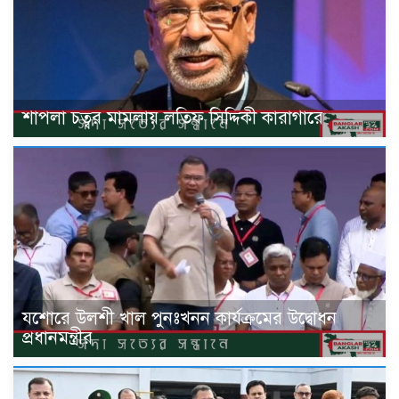
শাপলা চত্বর মামলায় লতিফ সিদ্দিকী কারাগারে
যশোরে উলশী খাল পুনঃখনন কার্যক্রমের উদ্বোধন
প্রধানমন্ত্রীর