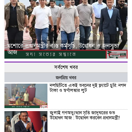
যশোরে প্রধানমন্ত্রীর ব্যস্ত কর্মসূচি, উদ্বোধন ও জনসভা
আজ
সর্বশেষ খবর
জনপ্রিয় খবর
নলছিটিতে একই ভবনের দুই ফ্ল্যাটে চুরি: নগদ
টাকা ও স্বর্ণালঙ্কার লুট
জুলাই গণঅভ্যুত্থান সৃতি জাদুঘরের শুভ
উদ্বোধন আজ : উদ্বোধন করবেন প্রধানমন্ত্রী!