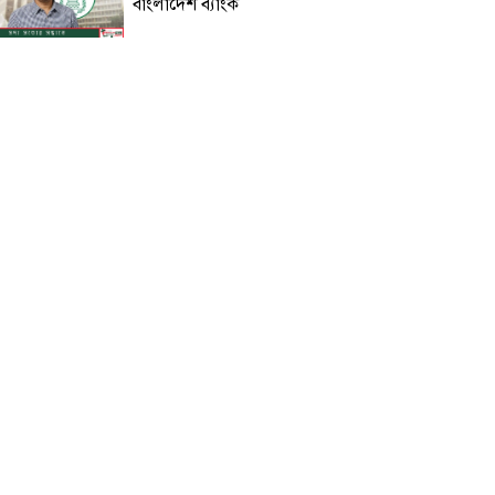
বাংলাদেশ ব্যাংক
লিবিয়া থেকে মৃত্যুর ঝুঁকি নিয়ে গ্রিসে
পাড়ি, উদ্ধার ২০২ অভিবাসীর বেশির
ভাগই বাংলাদেশি
খাবার নিয়ে বিয়েবাড়িতে তুমুল সংঘর্ষ,
কনে ও বরপক্ষের ১০ জন আহত
সাভারে পুলিশের অভিযানের সময় ছাদ
থেকে পড়ে ছাত্রদল নেতার মৃত্যু
সারাদেশে বোমা হামলার শঙ্কা,
পুলিশকে সর্বোচ্চ সতর্ক থাকার নির্দেশ
চলতি মাসেই মিলতে পারে টানা চার
দিনের ছুটির সুবর্ণ সুযোগ