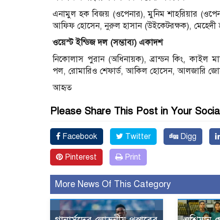
এনামুল হক বিজয় (ওপেনার), মুনিম শাহরিয়ার (ওপেন
আফিফ হোসেন, নুরুল হাসান (উইকেটরক্ষক), মেহেদী 
ওয়েস্ট
ইন্ডিজ
দল (
সম্ভাব্য)
একাদশ
নিকোলাস পুরান (অধিনায়ক), ব্রান্ডন কিং, কাইল ম
পল, রোমারিও শেফার্ড, আকিল হোসেন, আলজারি জোস
আহৃত
Please Share This Post in Your Socia
Facebook
Twitter
Digg
Pinterest
Print
More News Of This Category