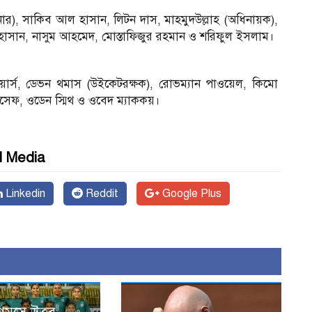
ার), সাকিব আল হাসান, লিটন দাস, মাহমুদউল্লাহ (অধিনায়ক),
হাসান, নাসুম আহমেদ, মোস্তাফিজুর রহমান ও শরিফুল ইসলাম।
ায়ার্স, ডেভন থমাস (উইকেটরক্ষক), রোভম্যান পাওয়েল, কিমো
েফ, ওডেন স্মিথ ও ওবেদ ম্যাককয়।
l Media
Linkedin
Reddit
Google Plus