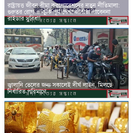
রাষ্ট্রায়ত্ত জীবন বীমা করপোরেশনের নতুন নীতিমালা:
গুরুতর রোগ ও ঝুঁকি পূর্ণ পেশা জীবীরা পাবেননা
রাইডার সুবিধা!
জ্বালানি তেলের জন্য সকালেই দীর্ঘ লাইন, মিলছে
নির্ধারিত পরিমাণে