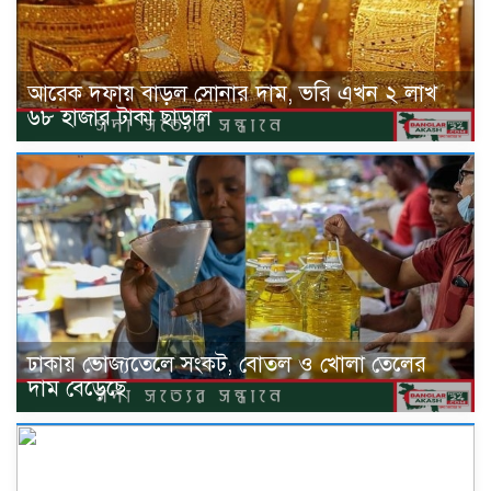
আরেক দফায় বাড়ল সোনার দাম, ভরি এখন ২ লাখ
৬৮ হাজার টাকা ছাড়াল
ঢাকায় ভোজ্যতেলে সংকট, বোতল ও খোলা তেলের
দাম বেড়েছে