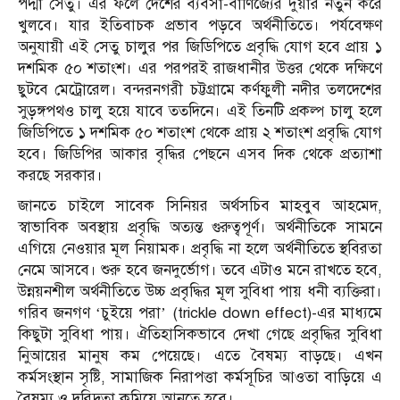
পদ্মা সেতু। এর ফলে দেশের ব্যবসা-বাণিজ্যের দুয়ার নতুন করে
খুলবে। যার ইতিবাচক প্রভাব পড়বে অর্থনীতিতে। পর্যবেক্ষণ
অনুযায়ী এই সেতু চালুর পর জিডিপিতে প্রবৃদ্ধি যোগ হবে প্রায় ১
দশমিক ৫০ শতাংশ। এর পরপরই রাজধানীর উত্তর থেকে দক্ষিণে
ছুটবে মেট্রোরেল। বন্দরনগরী চট্টগ্রামে কর্ণফুলী নদীর তলদেশের
সুড়ঙ্গপথও চালু হয়ে যাবে ততদিনে। এই তিনটি প্রকল্প চালু হলে
জিডিপিতে ১ দশমিক ৫০ শতাংশ থেকে প্রায় ২ শতাংশ প্রবৃদ্ধি যোগ
হবে। জিডিপির আকার বৃদ্ধির পেছনে এসব দিক থেকে প্রত্যাশা
করছে সরকার।
জানতে চাইলে সাবেক সিনিয়র অর্থসচিব মাহবুব আহমেদ,
স্বাভাবিক অবস্থায় প্রবৃদ্ধি অত্যন্ত গুরুত্বপূর্ণ। অর্থনীতিকে সামনে
এগিয়ে নেওয়ার মূল নিয়ামক। প্রবৃদ্ধি না হলে অর্থনীতিতে স্থবিরতা
নেমে আসবে। শুরু হবে জনদুর্ভোগ। তবে এটাও মনে রাখতে হবে,
উন্নয়নশীল অর্থনীতিতে উচ্চ প্রবৃদ্ধির মূল সুবিধা পায় ধনী ব্যক্তিরা।
গরিব জনগণ ‘চুইয়ে পরা’ (trickle down effect)-এর মাধ্যমে
কিছুটা সুবিধা পায়। ঐতিহাসিকভাবে দেখা গেছে প্রবৃদ্ধির সুবিধা
নিুআয়ের মানুষ কম পেয়েছে। এতে বৈষম্য বাড়ছে। এখন
কর্মসংস্থান সৃষ্টি, সামাজিক নিরাপত্তা কর্মসূচির আওতা বাড়িয়ে এ
বৈষম্য ও দরিদ্রতা কমিয়ে আনতে হবে।