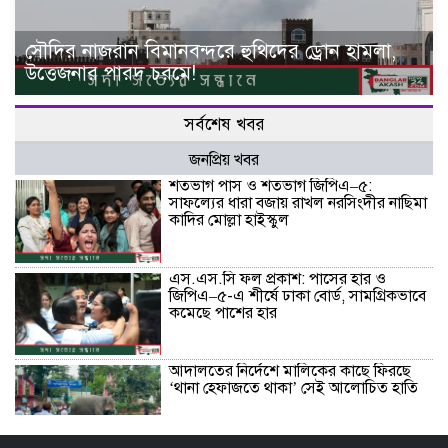
সৌদির নাজরান বিমানবন্দরে হুথিদের ড্রোন হামলা,
উত্তেজনার পারদ চরমে!
সর্বশেষ খবর
জনপ্রিয় খবর
শতভাগ পাস ও শতভাগ জিপিএ–৫:
সাফল্যের ধারা বজায় রাখল নরসিংদীর নাছিমা
কাদির মোল্লা হাইস্কুল
এস.এস.সি ফল প্রকাশ: পাসের হার ও
জিপিএ–৫-এ শীর্ষে ঢাকা বোর্ড, সামগ্রিকভাবে
কমেছে পাশের হার
আদালতের নির্দেশে মালিকের কাছে ফিরছে
‘থানা হেফাজতে থাকা’ সেই আলোচিত হাতি