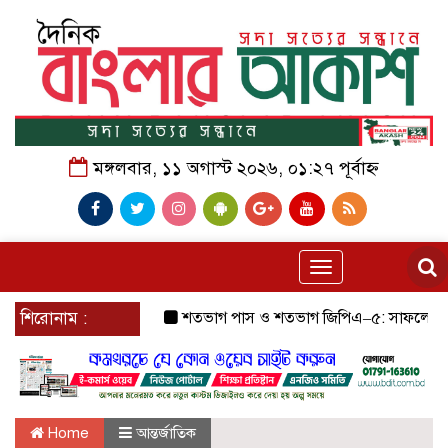
মঙ্গলবার, ১১ অগাস্ট ২০২৬, ০১:২৭ পূর্বাহ্ন
Toggle
navigation
শিরোনাম :
শতভাগ পাস ও শতভাগ জিপিএ–৫: সাফল্যের ধারা বজা
Home
আন্তর্জাতিক