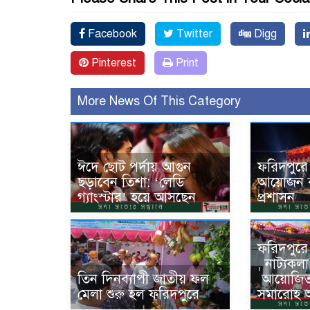
Facebook
Twitter
Digg
Pinterest
Print
More News Of This Category
ঈদে ছোট পর্দায় আগুন
ফরিদপুরে
ছড়াবেন তিশা: ‘লেডি
আয়োজন বন
গ্যাংস্টার’ হয়ে আসছেন
প্রশাসন
ফরিদপুরে
, নাট্যকলা
তিন দিনব্যাপী জাতীয় ফল
‌ আয়োজি
মেলা শুরু হল ফরিদপুরে
সমারোহ অ