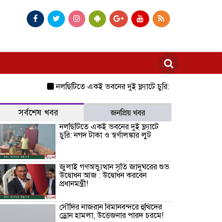
নলছিটিতে একই ভবনের দুই ফ্ল্যাটে চুরি: নগদ টাকা ও স্বর্ণালঙ্কার
সর্বশেষ খবর
জনপ্রিয় খবর
নলছিটিতে একই ভবনের দুই ফ্ল্যাটে
চুরি: নগদ টাকা ও স্বর্ণালঙ্কার লুট
জুলাই গণঅভ্যুত্থান সৃতি জাদুঘরের শুভ
উদ্বোধন আজ : উদ্বোধন করবেন
প্রধানমন্ত্রী!
সৌদির নাজরান বিমানবন্দরে হুথিদের
ড্রোন হামলা, উত্তেজনার পারদ চরমে!