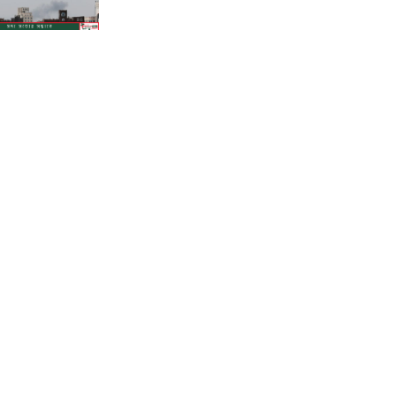
শাহজালালে পড়ে থাকা ১২টি
উড়োজাহাজ ভাঙারি হিসেবে নিলামের
উদ্যোগ বেবিচকের!
কোন উপায়ে মোবাইলের পর্নোগ্রাফি
বন্ধের কার্যকর উপায় হতে পারে?
ফেনীতে পুকুরের পানিতে ডুবে দেড়
বছরের শিশুর করুণ মৃত্যু!
গানার্সদের লোভনীয় প্রস্তাবের গুঞ্জনের
মধ্যেই সোমবার রিয়ালে যোগ দিচ্ছেন
ভিনিসিউস
পাকিস্তানের থানার সামনে আত্মঘাতী
বোমা হামলা, নিহত অন্তত ১৪