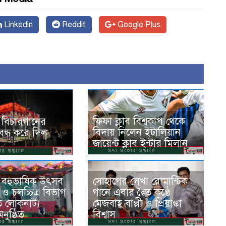
Linkedin
Reddit
Google Plus
ফিফা ক্লাব বিশ্বকাপ থেকে
 বিচারগানের
বিদায় নিলেন ইটালিয়ান
্ধ করে দিল
জায়েন্ট ক্লাব ইন্টার মিলান
 বহুভাষিক উৎসব
সোহাগের লেখা রোমান্টিক
 ও চলচ্চিত্র বিভাগ
গানে এবার দ্বৈত কণ্ঠে
ত লোকনাট্য
মেজবাহ বাপ্পী ও প্রিয়াঙ্কা
নুষ্ঠিত
বিশ্বাস