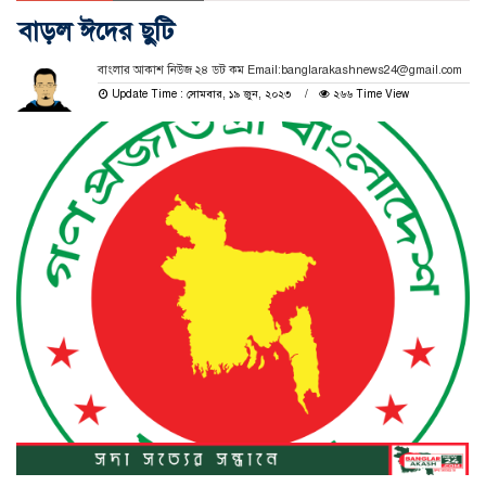
বাড়ল ঈদের ছুটি
বাংলার আকাশ নিউজ ২৪ ডট কম Email:banglarakashnews24@gmail.com
Update Time : সোমবার, ১৯ জুন, ২০২৩
২৬৬ Time View