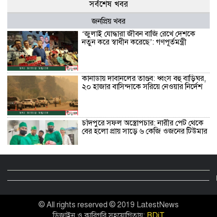
সর্বশেষ খবর
জনপ্রিয় খবর
‘জুলাই যোদ্ধারা জীবন বাজি রেখে দেশকে
নতুন করে স্বাধীন করেছে’: গণপূর্তমন্ত্রী
কানাডায় দাবানলের তাণ্ডব: ধ্বংস বহু বাড়িঘর,
২০ হাজার বাসিন্দাকে সরিয়ে নেওয়ার নির্দেশ
চাঁদপুরে সফল অস্ত্রোপচার: নারীর পেট থেকে
বের হলো প্রায় সাড়ে ৬ কেজি ওজনের টিউমার
বরিশালে লাল ফিতা কেটে বাঁশের সাঁকো
উদ্বোধন করলেন বিএনপি নেতা!
© All rights reserved © 2019 LatestNews
রোমে বিমানের উড়োজাহাজ গ্রাউন্ডেড: ৪টি
ডিজাইন ও কারিগরি সহযোগিতায়:
BDiT