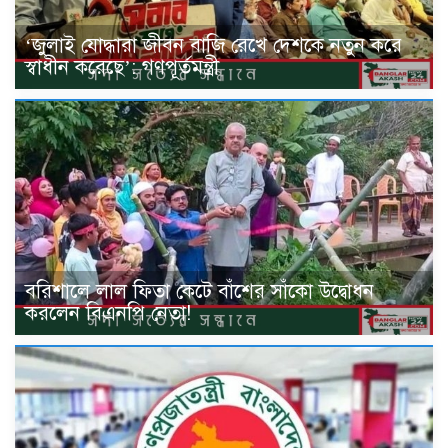
‘জুলাই যোদ্ধারা জীবন বাজি রেখে দেশকে নতুন করে
স্বাধীন করেছে’: গণপূর্তমন্ত্রী
বরিশালে লাল ফিতা কেটে বাঁশের সাঁকো উদ্বোধন
করলেন বিএনপি নেতা!