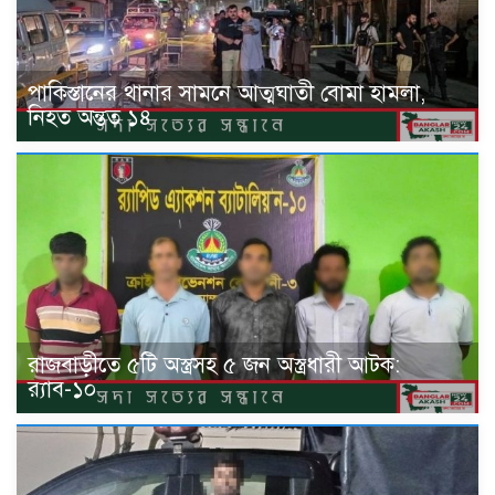
পাকিস্তানের থানার সামনে আত্মঘাতী বোমা হামলা,
নিহত অন্তত ১৪
রাজবাড়ীতে ৫টি অস্ত্রসহ ৫ জন অস্ত্রধারী আটক:
র‍্যাব-১০