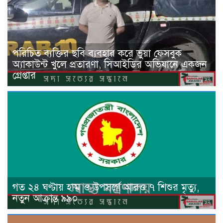
পরিচিত ব্যক্তির ছবি ব্যবহার করে ভুয়া ফেসবুক
অ্যাকাউন্ট খুলে প্রতারণা, সিআইডির অভিযানে একজন
গ্রেপ্তার
গত ২৪ ঘণ্টায় হাম ও উপসর্গে আরও ৭ শিশুর মৃত্যু,
নতুন আক্রান্ত ৯৯০