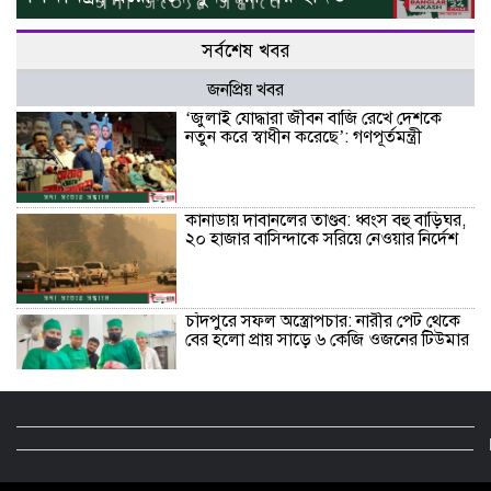
সর্বশেষ খবর
জনপ্রিয় খবর
‘জুলাই যোদ্ধারা জীবন বাজি রেখে দেশকে
নতুন করে স্বাধীন করেছে’: গণপূর্তমন্ত্রী
কানাডায় দাবানলের তাণ্ডব: ধ্বংস বহু বাড়িঘর,
২০ হাজার বাসিন্দাকে সরিয়ে নেওয়ার নির্দেশ
চাঁদপুরে সফল অস্ত্রোপচার: নারীর পেট থেকে
বের হলো প্রায় সাড়ে ৬ কেজি ওজনের টিউমার
বরিশালে লাল ফিতা কেটে বাঁশের সাঁকো
উদ্বোধন করলেন বিএনপি নেতা!