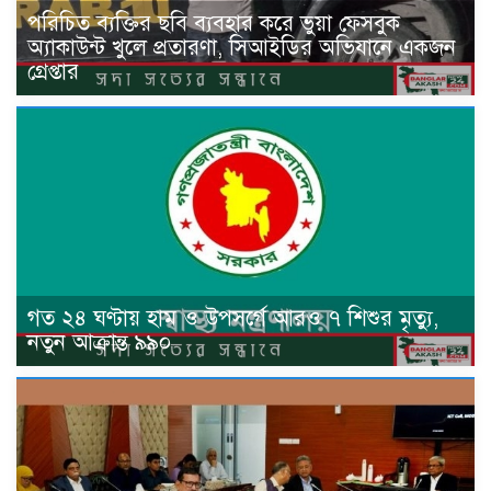
পরিচিত ব্যক্তির ছবি ব্যবহার করে ভুয়া ফেসবুক
অ্যাকাউন্ট খুলে প্রতারণা, সিআইডির অভিযানে একজন
গ্রেপ্তার
গত ২৪ ঘণ্টায় হাম ও উপসর্গে আরও ৭ শিশুর মৃত্যু,
নতুন আক্রান্ত ৯৯০