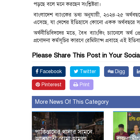
পড়ছে বলে মনে করছেন সংশ্লিষ্টরা।
বাংলাদেশ ব্যাংকের তথ্য অনুযায়ী, ২০২৪-২৫ অর্থবছ
এসেছে, যা দেশের ইতিহাসে কোনো একক অর্থবছরে সর্বো
অর্থনীতিবিদদের মতে, বৈধ ব্যাংকিং চ্যানেলে অর্থ প্রের
প্রণোদনা কর্মসূচির কারণে রেমিট্যান্স প্রবাহে এই ইতি
Please Share This Post in Your Socia
Facebook
Twitter
Digg
Pinterest
Print
More News Of This Category
পাকিস্তানের থানার সামনে
আত্মঘাতী বোমা হামলা,
রাজবাড়ীতে