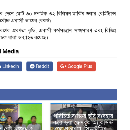
রে দেশে মোট ৩০ দশমিক ৩২ বিলিয়ন মার্কিন ডলার রেমিট্যান্স
চ্চ প্রবাসী আয়ের রেকর্ড।
ণের প্রবণতা বৃদ্ধি, প্রবাসী কর্মসংস্থান সম্প্রসারণ এবং বিভিন্ন
বাচক ধারা অব্যাহত রয়েছে।
l Media
Linkedin
Reddit
Google Plus
পরিচিত ব্যক্তির ছবি ব্যবহার
করে ভুয়া ফেসবুক অ্যাকাউন্ট
 ৫টি অস্ত্রসহ ৫
খুলে প্রতারণা, সিআইডির