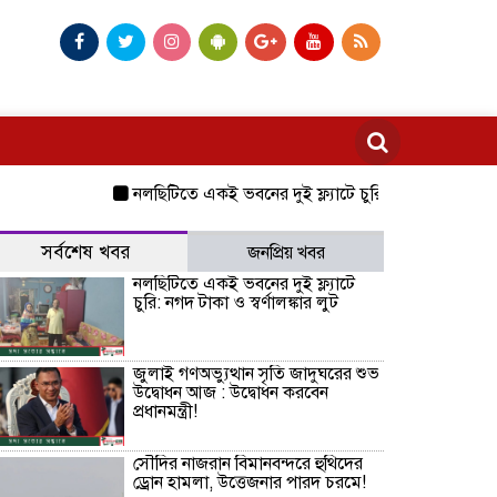
নলছিটিতে একই ভবনের দুই ফ্ল্যাটে চুরি: নগদ টাকা ও স্বর্ণালঙ্ক
সর্বশেষ খবর
জনপ্রিয় খবর
নলছিটিতে একই ভবনের দুই ফ্ল্যাটে
চুরি: নগদ টাকা ও স্বর্ণালঙ্কার লুট
জুলাই গণঅভ্যুত্থান সৃতি জাদুঘরের শুভ
উদ্বোধন আজ : উদ্বোধন করবেন
প্রধানমন্ত্রী!
সৌদির নাজরান বিমানবন্দরে হুথিদের
ড্রোন হামলা, উত্তেজনার পারদ চরমে!