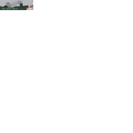
শাহজালালে পড়ে থাকা ১২টি
উড়োজাহাজ ভাঙারি হিসেবে নিলামের
উদ্যোগ বেবিচকের!
কোন উপায়ে মোবাইলের পর্নোগ্রাফি
বন্ধের কার্যকর উপায় হতে পারে?
ফেনীতে পুকুরের পানিতে ডুবে দেড়
বছরের শিশুর করুণ মৃত্যু!
গানার্সদের লোভনীয় প্রস্তাবের গুঞ্জনের
মধ্যেই সোমবার রিয়ালে যোগ দিচ্ছেন
ভিনিসিউস
পাকিস্তানের থানার সামনে আত্মঘাতী
বোমা হামলা, নিহত অন্তত ১৪