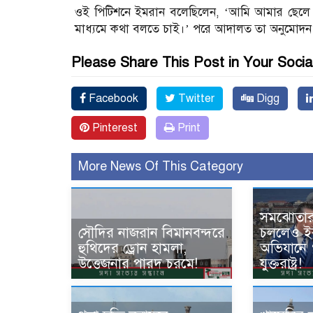
ওই পিটিশনে ইমরান বলেছিলেন, ‘আমি আমার ছেলে ক
মাধ্যমে কথা বলতে চাই।’ পরে আদালত তা অনুমোদন
Please Share This Post in Your Socia
Facebook
Twitter
Digg
Pinterest
Print
More News Of This Category
সমঝোতা
সৌদির নাজরান বিমানবন্দরে
চললেও ই
হুথিদের ড্রোন হামলা,
অভিযানে ‘সম
উত্তেজনার পারদ চরমে!
যুক্তরাষ্ট্র!