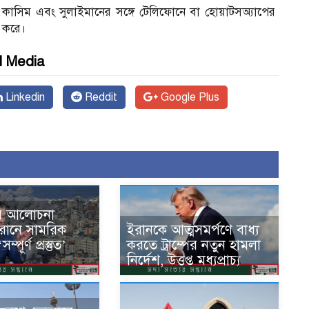
াসিম এবং সুলাইমানের সঙ্গে টেলিফোনে বা হোয়াটসঅ্যাপের
 করে।
l Media
Linkedin
Reddit
Google Plus
র আলোচনা
রানে সামরিক
ইরানকে আত্মসমর্পণে বাধ্য
্পূর্ণ প্রস্তুত’
করতে ট্রাম্পের নতুন হামলা
নির্দেশ, উত্তপ্ত মধ্যপ্রাচ্য