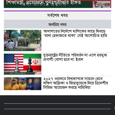
শিক্ষামন্ত্রী, প্রয়োজনে পুনঃপরীক্ষার ইঙ্গিত
সর্বশেষ খবর
জনপ্রিয় খবর
আদালতের নির্দেশে মালিকের কাছে ফিরছে
‘থানা হেফাজতে থাকা’ সেই আলোচিত হাতি
যুক্তরাষ্ট্রের নীতিতে পরিবর্তন না এলে হরমুজ
প্রণালী খোলা হবে না: ইরান
২০২৭ ওয়ানডে বিশ্বকাপকে সামনে রেখে
দক্ষিণ আফ্রিকা ও জিম্বাবুয়েকে নিয়ে ত্রিদেশীয়
সিরিজ আয়োজন করছে নামিবিয়া
জমি হারিয়ে দিনমজুরি, ভুলতে বসা মাতৃভাষা:
উত্তরাঞ্চলে ওঁরাও জনগোষ্ঠীর অস্তিত্ব রক্ষার
লড়াই