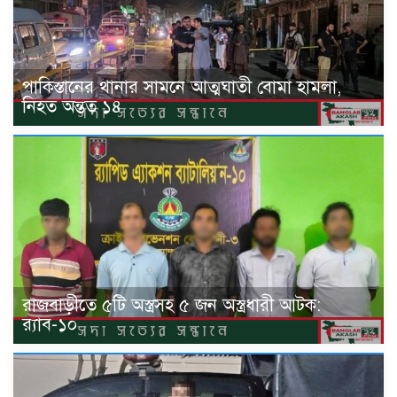
পাকিস্তানের থানার সামনে আত্মঘাতী বোমা হামলা,
নিহত অন্তত ১৪
রাজবাড়ীতে ৫টি অস্ত্রসহ ৫ জন অস্ত্রধারী আটক:
র‍্যাব-১০