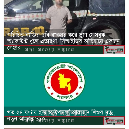
পরিচিত ব্যক্তির ছবি ব্যবহার করে ভুয়া ফেসবুক
অ্যাকাউন্ট খুলে প্রতারণা, সিআইডির অভিযানে একজন
গ্রেপ্তার
গত ২৪ ঘণ্টায় হাম ও উপসর্গে আরও ৭ শিশুর মৃত্যু,
নতুন আক্রান্ত ৯৯০