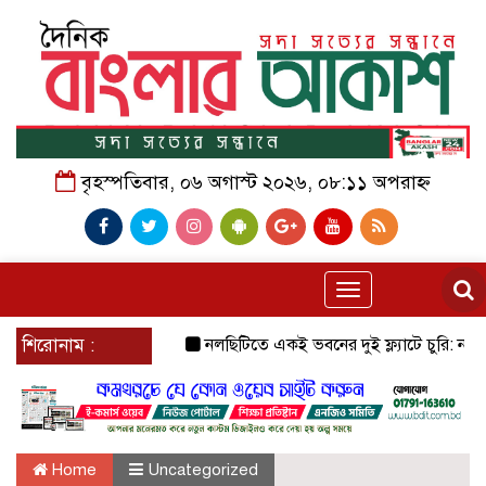
বৃহস্পতিবার, ০৬ অগাস্ট ২০২৬, ০৮:১১ অপরাহ্ন
Toggle
navigation
শিরোনাম :
নলছিটিতে একই ভবনের দুই ফ্ল্যাটে চুরি: নগদ টাকা ও
Home
Uncategorized