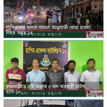
পাকিস্তানের থানার সামনে আত্মঘাতী বোমা হামলা,
নিহত অন্তত ১৪
রাজবাড়ীতে ৫টি অস্ত্রসহ ৫ জন অস্ত্রধারী আটক:
র‍্যাব-১০