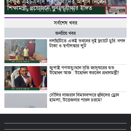
বিক্ষুব্ধ এইচএসসি পরীক্ষার্থীদের আশ্বাস দিলেন
শিক্ষামন্ত্রী, প্রয়োজনে পুনঃপরীক্ষার ইঙ্গিত
সর্বশেষ খবর
জনপ্রিয় খবর
নলছিটিতে একই ভবনের দুই ফ্ল্যাটে চুরি: নগদ
টাকা ও স্বর্ণালঙ্কার লুট
জুলাই গণঅভ্যুত্থান সৃতি জাদুঘরের শুভ
উদ্বোধন আজ : উদ্বোধন করবেন প্রধানমন্ত্রী!
সৌদির নাজরান বিমানবন্দরে হুথিদের ড্রোন
হামলা, উত্তেজনার পারদ চরমে!
শাহজালালে পড়ে থাকা ১২টি উড়োজাহাজ
ভাঙারি হিসেবে নিলামের উদ্যোগ বেবিচকের!