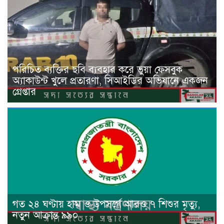
পরিচিত ব্যক্তির ছবি ব্যবহার করে ভুয়া ফেসবুক
অ্যাকাউন্ট খুলে প্রতারণা, সিআইডির অভিযানে একজন
গ্রেপ্তার
গত ২৪ ঘণ্টায় হাম ও উপসর্গে আরও ৭ শিশুর মৃত্যু,
নতুন আক্রান্ত ৯৯০