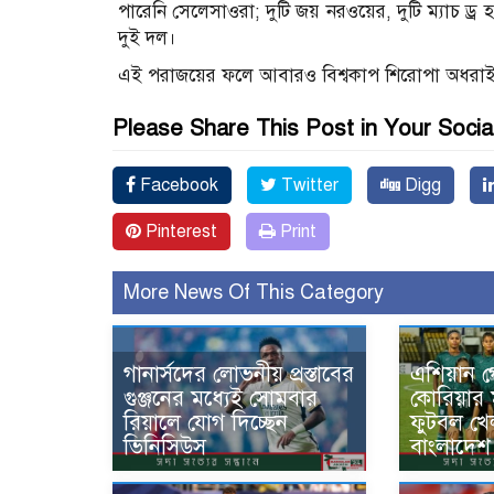
পারেনি সেলেসাওরা; দুটি জয় নরওয়ের, দুটি ম্যাচ ড্র
দুই দল।
এই পরাজয়ের ফলে আবারও বিশ্বকাপ শিরোপা অধরাই 
Please Share This Post in Your Socia
Facebook
Twitter
Digg
Pinterest
Print
More News Of This Category
গানার্সদের লোভনীয় প্রস্তাবের
এশিয়ান গ
গুঞ্জনের মধ্যেই সোমবার
কোরিয়ার 
রিয়ালে যোগ দিচ্ছেন
ফুটবল খে
ভিনিসিউস
বাংলাদেশ