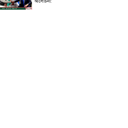
আলোচনা:
বিজয়নগরে প্রাথমিকে অনিয়ম: সংবাদ
সংগ্রহে গিয়ে সাংবাদিক মারধর ও
অবরুদ্ধ
নলছিটিতে একই ভবনের দুই ফ্ল্যাটে
চুরি: নগদ টাকা ও স্বর্ণালঙ্কার লুট
জুলাই গণঅভ্যুত্থান সৃতি জাদুঘরের শুভ
উদ্বোধন আজ : উদ্বোধন করবেন
প্রধানমন্ত্রী!
সৌদির নাজরান বিমানবন্দরে হুথিদের
ড্রোন হামলা, উত্তেজনার পারদ চরমে!
শাহজালালে পড়ে থাকা ১২টি
উড়োজাহাজ ভাঙারি হিসেবে নিলামের
উদ্যোগ বেবিচকের!