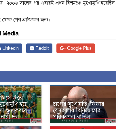
 হয়। ২০০৬ সালের পর এবারই প্রথম বিশ্বমঞ্চে মুখোমুখি হয়েছিল
থেকে গেল ব্রাজিলের জন্য।
l Media
Linkedin
Reddit
Google Plus
েমসে উত্তর
মুখোমুখি হয়ে
চাপের মুখে নতি: ফিফার
লা শুরু করবে
বেসরকারি বিনিয়োগের
 নারী দল!
পরিকল্পনা বাতিল