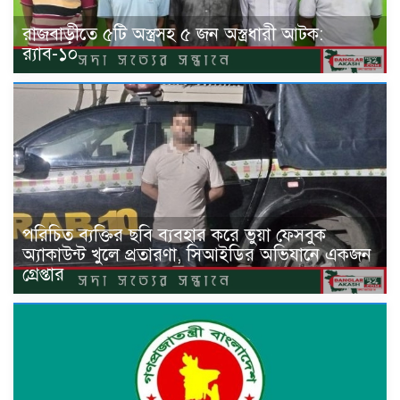
রাজবাড়ীতে ৫টি অস্ত্রসহ ৫ জন অস্ত্রধারী আটক:
র‍্যাব-১০
পরিচিত ব্যক্তির ছবি ব্যবহার করে ভুয়া ফেসবুক
অ্যাকাউন্ট খুলে প্রতারণা, সিআইডির অভিযানে একজন
গ্রেপ্তার