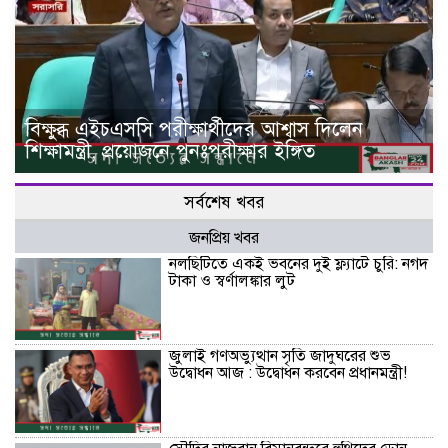
বিক্ষুব্ধ এইচএসসি পরীক্ষার্থীদের আশ্বাস দিলেন
শিক্ষামন্ত্রী, প্রয়োজনে পুনঃপরীক্ষার ইঙ্গিত
সর্বশেষ খবর
জনপ্রিয় খবর
নলছিটিতে একই ভবনের দুই ফ্ল্যাটে চুরি: নগদ
টাকা ও স্বর্ণালঙ্কার লুট
জুলাই গণঅভ্যুত্থান সৃতি জাদুঘরের শুভ
উদ্বোধন আজ : উদ্বোধন করবেন প্রধানমন্ত্রী!