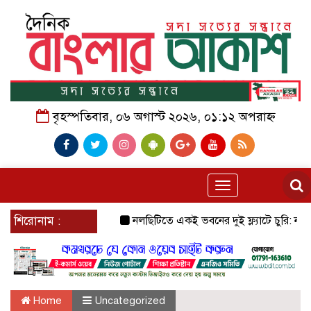
বৃহস্পতিবার, ০৬ অগাস্ট ২০২৬, ০১:১২ অপরাহ্ন
Toggle
navigation
শিরোনাম :
নলছিটিতে একই ভবনের দুই ফ্ল্যাটে চুরি: নগদ টাকা ও
Home
Uncategorized