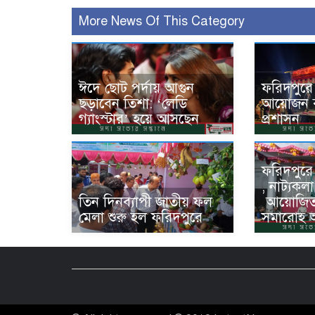
More News Of This Category
ঈদে ছোট পর্দায় আগুন
ফরিদপুরে
ছড়াবেন তিশা: ‘লেডি
আয়োজন বন
গ্যাংস্টার’ হয়ে আসছেন
প্রশাসন
ফরিদপুরে
, নাট্যকলা
তিন দিনব্যাপী জাতীয় ফল
‌ আয়োজি
মেলা শুরু হল ফরিদপুরে
সমারোহ অ