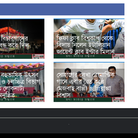
ফিফা ক্লাব বিশ্বকাপ থেকে
 বিচারগানের
বিদায় নিলেন ইটালিয়ান
্ধ করে দিল
জায়েন্ট ক্লাব ইন্টার মিলান
 বহুভাষিক উৎসব
সোহাগের লেখা রোমান্টিক
 ও চলচ্চিত্র বিভাগ
গানে এবার দ্বৈত কণ্ঠে
ত লোকনাট্য
মেজবাহ বাপ্পী ও প্রিয়াঙ্কা
নুষ্ঠিত
বিশ্বাস