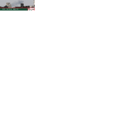
শাহজালালে পড়ে থাকা ১২টি
উড়োজাহাজ ভাঙারি হিসেবে নিলামের
উদ্যোগ বেবিচকের!
কোন উপায়ে মোবাইলের পর্নোগ্রাফি
বন্ধের কার্যকর উপায় হতে পারে?
ফেনীতে পুকুরের পানিতে ডুবে দেড়
বছরের শিশুর করুণ মৃত্যু!
গানার্সদের লোভনীয় প্রস্তাবের গুঞ্জনের
মধ্যেই সোমবার রিয়ালে যোগ দিচ্ছেন
ভিনিসিউস
পাকিস্তানের থানার সামনে আত্মঘাতী
বোমা হামলা, নিহত অন্তত ১৪