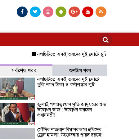
নলছিটিতে একই ভবনের দুই ফ্ল্যাটে চুরি: নগদ টাকা ও স্বর্ণালঙ্
সর্বশেষ খবর
জনপ্রিয় খবর
নলছিটিতে একই ভবনের দুই ফ্ল্যাটে
চুরি: নগদ টাকা ও স্বর্ণালঙ্কার লুট
জুলাই গণঅভ্যুত্থান সৃতি জাদুঘরের শুভ
উদ্বোধন আজ : উদ্বোধন করবেন
প্রধানমন্ত্রী!
সৌদির নাজরান বিমানবন্দরে হুথিদের
ড্রোন হামলা, উত্তেজনার পারদ চরমে!