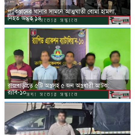
পাকিস্তানের থানার সামনে আত্মঘাতী বোমা হামলা,
নিহত অন্তত ১৪
রাজবাড়ীতে ৫টি অস্ত্রসহ ৫ জন অস্ত্রধারী আটক:
র‍্যাব-১০