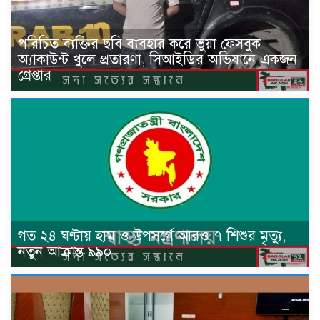
পরিচিত ব্যক্তির ছবি ব্যবহার করে ভুয়া ফেসবুক
অ্যাকাউন্ট খুলে প্রতারণা, সিআইডির অভিযানে একজন
গ্রেপ্তার
গত ২৪ ঘণ্টায় হাম ও উপসর্গে আরও ৭ শিশুর মৃত্যু,
নতুন আক্রান্ত ৯৯০