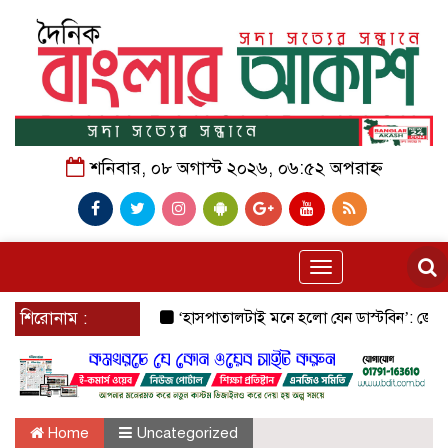
শনিবার, ০৮ অগাস্ট ২০২৬, ০৬:৫২ অপরাহ্ন
Toggle
navigation
শিরোনাম :
‘হাসপাতালটাই মনে হলো যেন ডাস্টবিন’: জেনারেল হাস
Home
Uncategorized