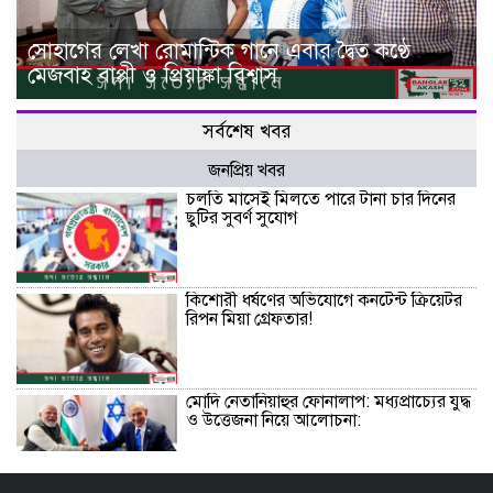
সোহাগের লেখা রোমান্টিক গানে এবার দ্বৈত কণ্ঠে
মেজবাহ বাপ্পী ও প্রিয়াঙ্কা বিশ্বাস
সর্বশেষ খবর
জনপ্রিয় খবর
চলতি মাসেই মিলতে পারে টানা চার দিনের
ছুটির সুবর্ণ সুযোগ
কিশোরী ধর্ষণের অভিযোগে কনটেন্ট ক্রিয়েটর
রিপন মিয়া গ্রেফতার!
মোদি নেতানিয়াহুর ফোনালাপ: মধ্যপ্রাচ্যের যুদ্ধ
ও উত্তেজনা নিয়ে আলোচনা: