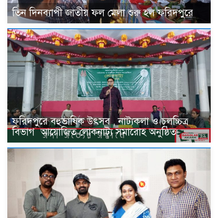
তিন দিনব্যাপী জাতীয় ফল মেলা শুরু হল ফরিদপুরে
ফরিদপুরে বহুভাষিক উৎসব , নাট্যকলা ও চলচ্চিত্র
বিভাগ ‌ আয়োজিত লোকনাট্য সমারোহ অনুষ্ঠিত