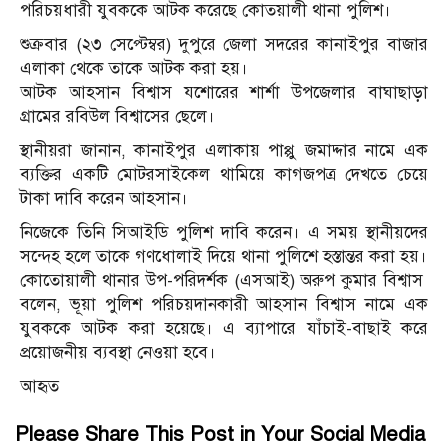
পরিচয়ধারী যুবককে আটক করেছে কোতয়ালী থানা পুলিশ।
শুক্রবার (২৩ সেপ্টেম্বর) দুপুরে জেলা সদরের কানাইপুর বাজার
এলাকা থেকে তাকে আটক করা হয়।
আটক আহসান বিশ্বাস যশোরের শার্শা উপজেলার বাঘাছাড়া
গ্রামের রবিউল বিশ্বাসের ছেলে।
স্থানীয়রা জানান, কানাইপুর এলাকায় পাপ্পু জমাদ্দার নামে এক
ব্যক্তির একটি মোটরসাইকেল থামিয়ে কাগজপত্র দেখতে চেয়ে
টাকা দাবি করেন আহসান।
নিজেকে তিনি সিআইডি পুলিশ দাবি করেন। এ সময় স্থানীয়দের
সন্দেহ হলে তাকে গণধোলাই দিয়ে থানা পুলিশে হস্তান্তর করা হয়।
কোতোয়ালী থানার উপ-পরিদর্শক (এসআই) অরুপ কুমার বিশ্বাস
বলেন, ভূয়া পুলিশ পরিচয়দানকারী আহসান বিশ্বাস নামে এক
যুবককে আটক করা হয়েছে। এ ব্যাপারে যাঁচাই-বাছাই করে
প্রয়োজনীয় ব্যবস্থা নেওয়া হবে।
আহৃত
Please Share This Post in Your Social Media