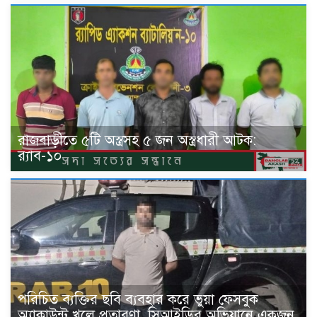
রাজবাড়ীতে ৫টি অস্ত্রসহ ৫ জন অস্ত্রধারী আটক:
র‍্যাব-১০
পরিচিত ব্যক্তির ছবি ব্যবহার করে ভুয়া ফেসবুক
অ্যাকাউন্ট খুলে প্রতারণা, সিআইডির অভিযানে একজন