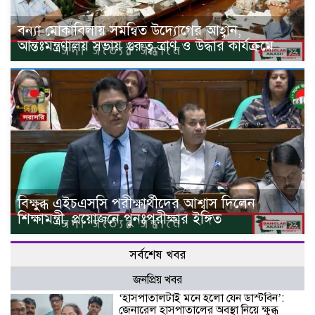
বন্যা মোকাবিলায় সমন্বিত উদ্যোগের আহ্বান,
আন্তঃমন্ত্রণালয় সভায় গুরুত্ব ত্রাণ ও উদ্ধার কার্যক্রমে
বিক্ষুব্ধ এইচএসসি পরীক্ষার্থীদের আশ্বাস দিলেন
শিক্ষামন্ত্রী, প্রয়োজনে পুনঃপরীক্ষার ইঙ্গিত
সর্বশেষ খবর
জনপ্রিয় খবর
‘হাসপাতালটাই মনে হলো যেন ডাস্টবিন’:
জেনারেল হাসপাতালের অবস্থা নিয়ে ক্ষুব্ধ