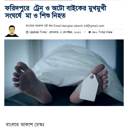
ফরিদপুরে ট্রেন ও অটো বাইকের মুখমুখী
সংঘর্ষে মা ও শিশু নিহত
বাংলার আকাশ ডট কম Email:banglar.akash.sif@gmail.com
Update Time : সোমবার, ৫ সেপ্টেম্বর, ২০২২
৩৪০ Time View
বাংলার আকাশ ডেস্কঃ