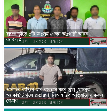
রাজবাড়ীতে ৫টি অস্ত্রসহ ৫ জন অস্ত্রধারী আটক:
র‍্যাব-১০
পরিচিত ব্যক্তির ছবি ব্যবহার করে ভুয়া ফেসবুক
অ্যাকাউন্ট খুলে প্রতারণা, সিআইডির অভিযানে একজন
গ্রেপ্তার