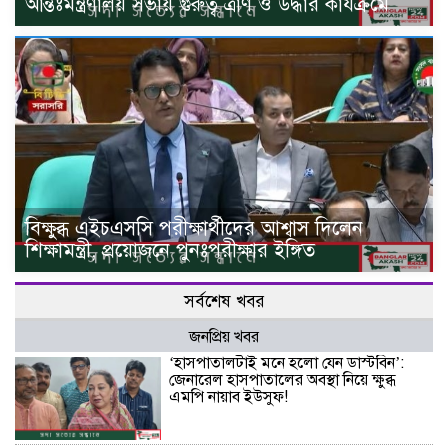
আন্তঃমন্ত্রণালয় সভায় গুরুত্ব ত্রাণ ও উদ্ধার কার্যক্রমে
বিক্ষুব্ধ এইচএসসি পরীক্ষার্থীদের আশ্বাস দিলেন
শিক্ষামন্ত্রী, প্রয়োজনে পুনঃপরীক্ষার ইঙ্গিত
সর্বশেষ খবর
জনপ্রিয় খবর
‘হাসপাতালটাই মনে হলো যেন ডাস্টবিন’:
জেনারেল হাসপাতালের অবস্থা নিয়ে ক্ষুব্ধ
এমপি নায়াব ইউসুফ!