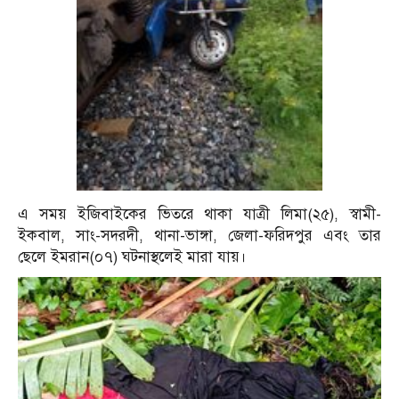
এ সময় ইজিবাইকের ভিতরে থাকা যাত্রী লিমা(২৫), স্বামী-
ইকবাল, সাং-সদরদী, থানা-ভাঙ্গা, জেলা-ফরিদপুর এবং তার
ছেলে ইমরান(০৭) ঘটনাস্থলেই মারা যায়।