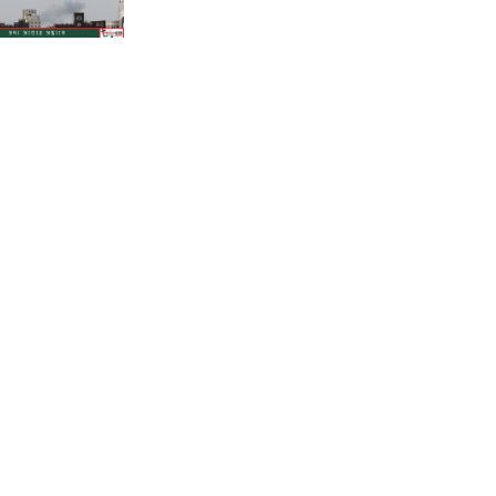
শাহজালালে পড়ে থাকা ১২টি
উড়োজাহাজ ভাঙারি হিসেবে নিলামের
উদ্যোগ বেবিচকের!
কোন উপায়ে মোবাইলের পর্নোগ্রাফি
বন্ধের কার্যকর উপায় হতে পারে?
ফেনীতে পুকুরের পানিতে ডুবে দেড়
বছরের শিশুর করুণ মৃত্যু!
গানার্সদের লোভনীয় প্রস্তাবের গুঞ্জনের
মধ্যেই সোমবার রিয়ালে যোগ দিচ্ছেন
ভিনিসিউস
পাকিস্তানের থানার সামনে আত্মঘাতী
বোমা হামলা, নিহত অন্তত ১৪