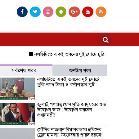
নলছিটিতে একই ভবনের দুই ফ্ল্যাটে চুরি: নগদ টাকা ও স্বর্ণালঙ্কার ল
সর্বশেষ খবর
জনপ্রিয় খবর
নলছিটিতে একই ভবনের দুই ফ্ল্যাটে
চুরি: নগদ টাকা ও স্বর্ণালঙ্কার লুট
জুলাই গণঅভ্যুত্থান সৃতি জাদুঘরের শুভ
উদ্বোধন আজ : উদ্বোধন করবেন
প্রধানমন্ত্রী!
সৌদির নাজরান বিমানবন্দরে হুথিদের
ড্রোন হামলা, উত্তেজনার পারদ চরমে!