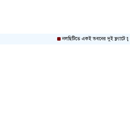
নলছিটিতে একই ভবনের দুই ফ্ল্যাটে চুরি: নগদ ট