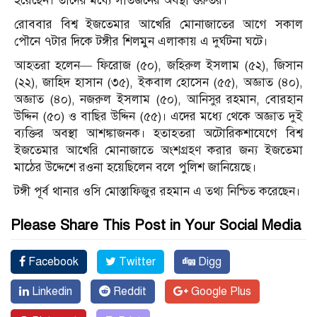
হয়েছেন। তাদের মধ্যে সাতজনের অবস্থা গুরুতর।
রোববার বিশ্ব ইজতেমার আখেরি মোনাজাতের আগে সকাল
পৌনে ৭টার দিকে টঙ্গীর শিলমুন এলাকায় এ দুর্ঘটনা ঘটে।
আহতরা হলেন— ফিরোজ (৫০), জহিরুল ইসলাম (৫২), জিসান
(২২), জাহিদ হাসান (৩৫), ইকবাল হোসেন (৫৫), অজ্ঞাত (৪০),
অজ্ঞাত (৪০), নজরুল ইসলাম (৫০), আনিসুর রহমান, বোরহান
উদ্দিন (৫০) ও বাছির উদ্দিন (৫৫)। এদের মধ্যে থেকে অজ্ঞাত দুই
ব্যক্তির অবস্থা আশঙ্কাজনক। হতাহতরা অটোরিকশাযেগে বিশ্ব
ইজতেমার আখেরি মোনাজাতে অংশগ্রহণ করার জন্য ইজতেমা
মাঠের উদ্দেশে রওনা হয়েছিলেন বলে পুলিশ জানিয়েছে।
টঙ্গী পূর্ব থানার ওসি মোস্তাফিজুর রহমান এ তথ্য নিশ্চিত করেছেন।
Please Share This Post in Your Social Media
Facebook
Twitter
Digg
Linkedin
Reddit
Google Plus