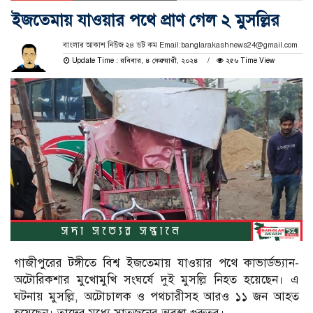
ইজতেমায় যাওয়ার পথে প্রাণ গেল ২ মুসল্লির
বাংলার আকাশ নিউজ ২৪ ডট কম Email:banglarakashnews24@gmail.com
Update Time : রবিবার, ৪ ফেব্রুয়ারী, ২০২৪
২৫৬ Time View
গাজীপুরের টঙ্গীতে বিশ্ব ইজতেমায় যাওয়ার পথে কাভার্ডভ্যান-
অটোরিকশার মুখোমুখি সংঘর্ষে দুই মুসল্লি নিহত হয়েছেন। এ
ঘটনায় মুসল্লি, অটোচালক ও পথচারীসহ আরও ১১ জন আহত