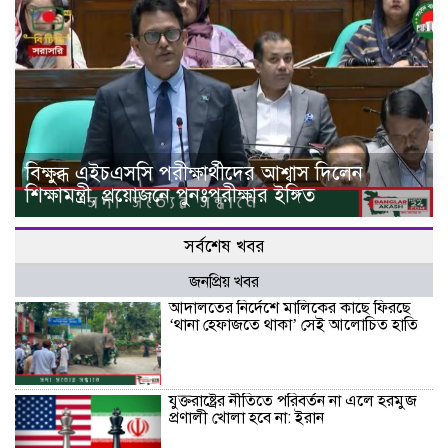
বিক্ষুব্ধ এইচএসসি পরীক্ষার্থীদের আশ্বাস দিলেন
শিক্ষামন্ত্রী, প্রয়োজনে পুনঃপরীক্ষার ইঙ্গিত
সর্বশেষ খবর
জনপ্রিয় খবর
আদালতের নির্দেশে মালিকের কাছে ফিরছে
‘থানা হেফাজতে থাকা’ সেই আলোচিত হাতি
যুক্তরাষ্ট্রের নীতিতে পরিবর্তন না এলে হরমুজ
প্রণালী খোলা হবে না: ইরান