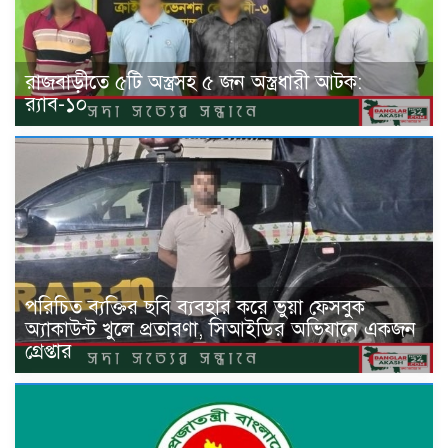
রাজবাড়ীতে ৫টি অস্ত্রসহ ৫ জন অস্ত্রধারী আটক:
র‍্যাব-১০
পরিচিত ব্যক্তির ছবি ব্যবহার করে ভুয়া ফেসবুক
অ্যাকাউন্ট খুলে প্রতারণা, সিআইডির অভিযানে একজন
গ্রেপ্তার