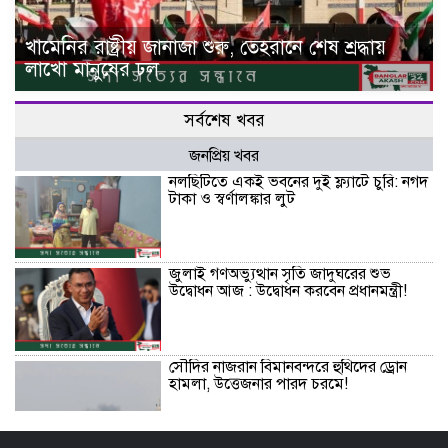
খামেনির রাষ্ট্রীয় জানাজা শুরু, তেহরানে শেষ শ্রদ্ধায়
লাখো মানুষের ঢল
সর্বশেষ খবর
জনপ্রিয় খবর
নলছিটিতে একই ভবনের দুই ফ্ল্যাটে চুরি: নগদ
টাকা ও স্বর্ণালঙ্কার লুট
জুলাই গণঅভ্যুত্থান সৃতি জাদুঘরের শুভ
উদ্বোধন আজ : উদ্বোধন করবেন প্রধানমন্ত্রী!
সৌদির নাজরান বিমানবন্দরে হুথিদের ড্রোন
হামলা, উত্তেজনার পারদ চরমে!