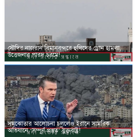
সৌদির নাজরান বিমানবন্দরে হুথিদের ড্রোন হামলা,
উত্তেজনার পারদ চরমে!
সমঝোতার আলোচনা চললেও ইরানে সামরিক
অভিযানে ‘সম্পূর্ণ প্রস্তুত’ যুক্তরাষ্ট্র!