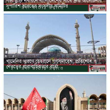
গঙ্গা চুক্তি নবায়নে বাংলাদেশের সাথে দ্রুত আলোচনার
সুপারিশ ভারতের সংসদীয় কমিটির
খামেনির স্মরণে তেহরানে গণসমাবেশ, প্রতিশোধ ও
নেতৃত্বের ধারাবাহিকতার বার্তা