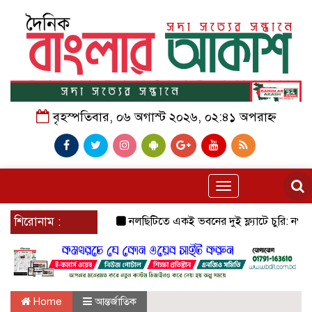
বৃহস্পতিবার, ০৬ অগাস্ট ২০২৬, ০২:৪১ অপরাহ্ন
Toggle
navigation
শিরোনাম :
নলছিটিতে একই ভবনের দুই ফ্ল্যাটে চুরি: নগদ টাকা ও 
Home
আন্তর্জাতিক